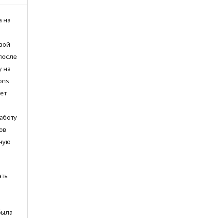
а на
вой
после
у на
ons
яет
аботу
ов
ьную
ать
была