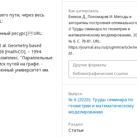
Как цитировать
его пути, через весь
Белков Д., Пономарев И. Методы и
L:
алгоритмы построения оптимального
// Труды семинара по геометрии и
онный ресурс]. URL:
математическому моделированию, 20
№ 6. С. 78-81. URL:
et al. Geometry based
https://journal.asu.ru/psgmm/article/v
226 [math.CO]. – 1994.
61.
 комплекс. "Параллельные
к путей на графе. -
Другие форматы
енный университет им.
библиографических ссылок
Выпуск
№ 6 (2020): Труды семинара по
геометрии и математическому
моделированию
Раздел
Статьи