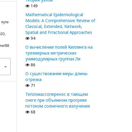
149
Mathematical Epidemiological
Models: A Comprehensive Review of
 пути
Classical, Extended, Network,
Spatial and Frractional Approaches
20,
94
iew/88
О вычислении полей Киллинга на
трехмерных метрических
унимодулярных группах Ли
86
О существовании меры длины
отрезка
71
Тепломассоперенос в тающем
снеге при объемном прогреве
потоком солнечного излучения
68