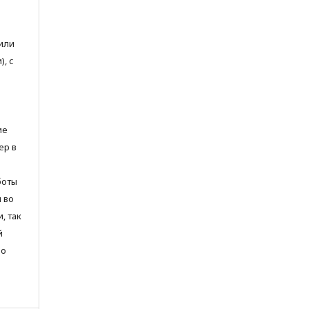
или
, с
ие
ер в
боты
и во
, так
й
но