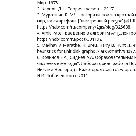
Мир, 1973.
2. Карпов Д.Н. Теория графов. - 2017.
3. Муратшин Б. M* – алгоритм поиска кратчайш
мир, на смартфоне [Электронный ресурс]. UR
https://habr.com/ru/company/2gis/blog/326638.
4. Amit Patel. Введение в алгоритм A* [Электр
https://habr.com/ru/post/331192.
5. Madhav V. Marathe, H. Breu, Harry B. Hunt III 
heuristics for unit disk graphs // arXiv:math/9409
6. Козинов Е.А., Сиднев А.А. Образовательный
численные методы". Лабораторная работа Поис
Нижний Новгород : Нижегородский государств
Н.И. Лобачевского, 2011.