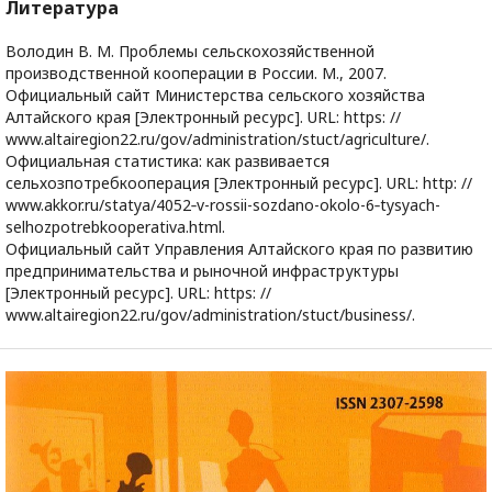
Литература
Володин В. М. Проблемы сельскохозяйственной
производственной кооперации в России. М., 2007.
Официальный сайт Министерства сельского хозяйства
Алтайского края [Электронный ресурс]. URL: https: //
www.altairegion22.ru/gov/administration/stuct/agriculture/.
Официальная статистика: как развивается
сельхозпотребкооперация [Электронный ресурс]. URL: http: //
www.akkor.ru/statya/4052‑v-rossii-sozdano-okolo-6‑tysyach-
selhozpotrebkooperativa.html.
Официальный сайт Управления Алтайского края по развитию
предпринимательства и рыночной инфраструктуры
[Электронный ресурс]. URL: https: //
www.altairegion22.ru/gov/administration/stuct/business/.