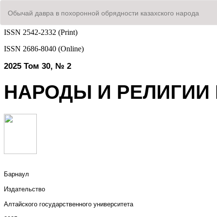
Вернуться
Обычай давра в похоронной обрядности казахского народа
к
Подробностям
о
статье