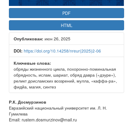
PDF
HTML
Опубликован:
июн 26, 2025
DOI:
https://doi.org/10.14258/nreur(2025)2-06
Ключевые слова:
обряды жизненного цикла, похоронно-поминальная
обрядность, ислам, шариат, обряд давра («дэуре»),
реликт доисламских воззрений, мулла, «каффа-ра»,
фидйа, магия, синтез
Основное
Р.К. Досмурзинов
Евразийский национальный университет им. Л. Н.
содержание
Гумилева
статьи
Email: rustem.dosmurzinov@mail.ru