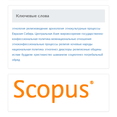
Ключевые слова
этнология
религиоведение
археология
этнокультурные процессы
Евразия
Сибирь
Центральная Азия
мировоззрение
государственно-
конфессиональная политика
межнациональные отношения
этноконфессиональные процессы
религия
кочевые народы
национальная политика
этногенез
диаспоры
религиозные общины
ислам
буддизм
христианство
шаманизм
социогенез
погребальный
обряд