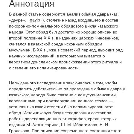
Аннотация
В данной статье содержится анализ обычая давра (каз.
«дэуре», «gayip»), столетие назад входившего в состав
похоронно-поминального обрядового цикла казахского
народа. Этот обряд был достаточно хорошо описан во
второй половине XIX в. в изданиях царских чиновников,
считался в казахской среде исконным обрядом
мусульман. В XX в., уже в советский период, выходит ряд
научных исследований, в которых указывается о
вероятном доисламском происхождении этого ритуала и
о степени его исламизированности.
Цель данного исследования заключалась в том, чтобы
определить действительно ли проведение обычая давра у
казахского народа было связано с домусульманскими
верованиями, при подтверждении данного тезиса —
установить в какой степени был исламизирован этот
обряд. Источниковую базу исследования составили
работы дореволюционных этнографов, среди которых
издания Ы. Алтынсарина, Ш. М. Ибрагимова, Н. И.
Гродекова. При описании современного состояния этого