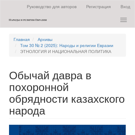
Быстрый
Руководство для авторов
Регистрация
Вход
переход
к
Toggl
содержанию
naviga
страницы
Главная
навигация
Главная
Архивы
Основное
Том 30 № 2 (2025): Народы и религии Евразии
содержание
ЭТНОЛОГИЯ И НАЦИОНАЛЬНАЯ ПОЛИТИКА
Боковая
панель
Обычай давра в
похоронной
обрядности казахского
народа
Статья