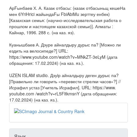
АрFынбаев Х. А. Казак отбасы: (казак отбасыньщ кешеНа
мен 6YriHrici жайындаFы FbiAbiMu зерттеу енбек)
[Казахская семья: (научно-исследовательская работа о
прошлом и настоящем казахской семьи)]. Алматы :
Кайнар, 1996. 288 с. (на каз. яз).
Куанышбаев А. Дэуре айналдыру дурыс па? [Можно ли
ездить на велосипеде?] URL:
https://www.youtube.com/watch?v=MNkZT-3eLyM (дата
обращения: 17.02.2024) (на каз. яз.).
UZEN ISLAM studio. Дэуiр айналдыру деген дурыс па?
[Правильно ли говорить «перевести стрелки часов»?] //
Исрафил устаз [Учитель Исрафил]. URL: https://www.
youtube.com /watch?v=rL5FltkmsnY (дата обращения:
17.02.2024) (на каз. яз.).
Язык