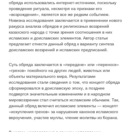
обряда использовались интернет-источники, поскольку
проведение ритуала, несмотря на признаки его
«возрождения», является все же редким событием.
Новизна исследования заключается в применении нового
ракурса анализа обрядов и религиозных воззрений
казахского народа с точки зрения соотношения в них
исламских и доисламских элементов. Автор статьи
предлагает отнести данный обряд к варианту синтеза
доисламских воззрений и исламских предписаний.
Суть обряда заключается в «передаче» или «переносе»
«грехов» покойного на других людей, животных или
объекты материального мира. Результатами
исследования стали сведения о том, что концепт обряда
сформировался в доисламскую эпоху, а позднее
подвергся значительным изменениям и в народном
мировоззрении стал считаться исламским обычаем. Так,
данный обряд включил исламские элементы — концепт
«искупления грехов» за нарушение канонов исламского
вероучения, участие муллы, чтение молитвы из Корана.
В целом, исследования в данном направлении