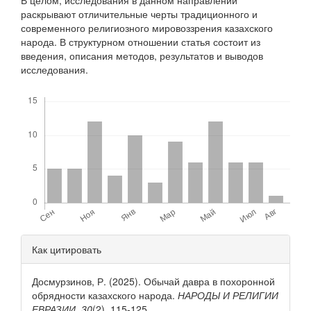
раскрывают отличительные черты традиционного и
современного религиозного мировоззрения казахского
народа. В структурном отношении статья состоит из
введения, описания методов, результатов и выводов
исследования.
Скачивания
Детали
Как цитировать
статьи
Досмурзинов, Р. (2025). Обычай давра в похоронной
обрядности казахского народа.
НАРОДЫ И РЕЛИГИИ
ЕВРАЗИИ
,
30
(2), 115-125.