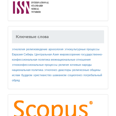
Ключевые слова
этнология
религиоведение
археология
этнокультурные процессы
Евразия
Сибирь
Центральная Азия
мировоззрение
государственно-
конфессиональная политика
межнациональные отношения
этноконфессиональные процессы
религия
кочевые народы
национальная политика
этногенез
диаспоры
религиозные общины
ислам
буддизм
христианство
шаманизм
социогенез
погребальный
обряд