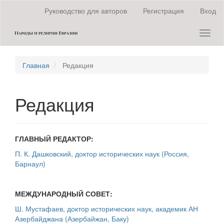
Быстрый
Руководство для авторов
Регистрация
Вход
переход
к
Toggl
содержанию
naviga
страницы
Главная
навигация
Главная
Редакция
Основное
содержание
Боковая
Редакция
панель
ГЛАВНЫЙ РЕДАКТОР:
П. К. Дашковский, доктор исторических наук (Россия,
Барнаул)
МЕЖДУНАРОДНЫЙ СОВЕТ:
Ш. Мустафаев, доктор исторических наук, академик АН
Азербайджана (Азербайжан, Баку)