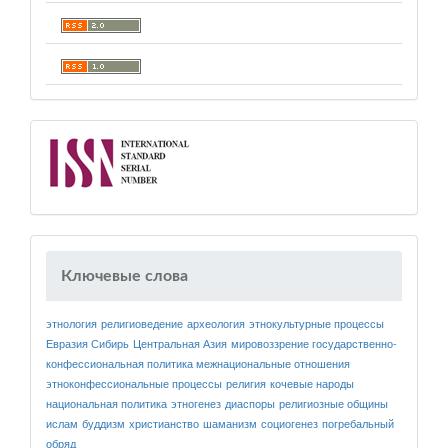
Ключевые слова
этнология
религиоведение
археология
этнокультурные процессы
Евразия
Сибирь
Центральная Азия
мировоззрение
государственно-
конфессиональная политика
межнациональные отношения
этноконфессиональные процессы
религия
кочевые народы
национальная политика
этногенез
диаспоры
религиозные общины
ислам
буддизм
христианство
шаманизм
социогенез
погребальный
обряд