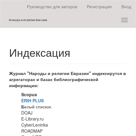
Быстрый
Руководство для авторов
Регистрация
Вход
переход
к
Toggl
содержанию
naviga
страницы
Главная
навигация
Основное
Индексация
содержание
Боковая
панель
Журнал "Народы и религии Евразии" индексирутся в
агрегаторах и базах библиографической
информации:
Scopus
ERIH PLUS
Б
елый спискок
DOAJ
E-Library.ru
CyberLeninka
ROADMAP