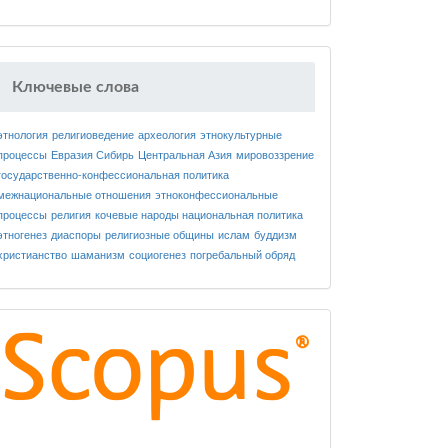
Ключевые слова
этнология
религиоведение
археология
этнокультурные
процессы
Евразия
Сибирь
Центральная Азия
мировоззрение
государственно-конфессиональная политика
межнациональные отношения
этноконфессиональные
процессы
религия
кочевые народы
национальная политика
этногенез
диаспоры
религиозные общины
ислам
буддизм
христианство
шаманизм
социогенез
погребальный обряд