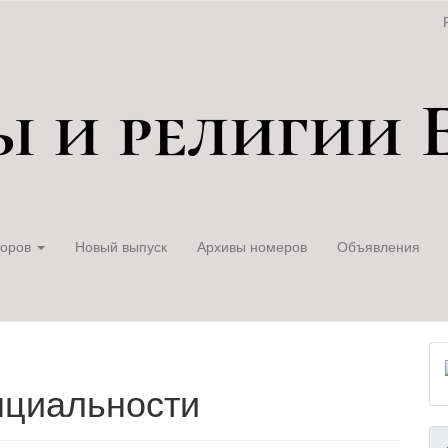
торов
Новый выпуск
Архивы номеров
Объявления
нциальности