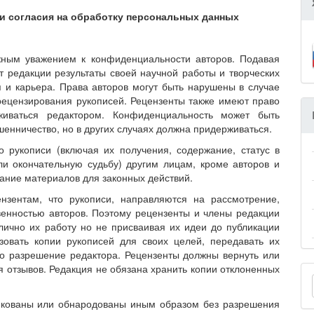
и согласия на обработку персональных данных
жным уважением к конфиденциальности авторов. Подавая
т редакции результаты своей научной работы и творческих
я и карьера. Права авторов могут быть нарушены в случае
рецензирования рукописей. Рецензенты также имеют право
живаться редактором. Конфиденциальность может быть
енничество, но в других случаях должна придерживаться.
рукописи (включая их получения, содержание, статус в
ли окончательную судьбу) другим лицам, кроме авторов и
вание материалов для законных действий.
нзентам, что рукописи, направляются на рассмотрение,
венностью авторов. Поэтому рецензенты и члены редакции
лично их работу но не присваивая их идеи до публикации
зовать копии рукописей для своих целей, передавать их
но разрешение редактора. Рецензенты должны вернуть или
я отзывов. Редакция не обязана хранить копии отклоненных
икованы или обнародованы иным образом без разрешения