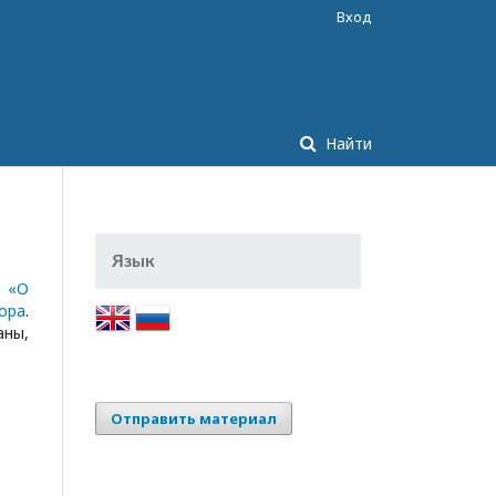
Вход
Найти
Язык
л
«О
ора
.
аны,
Отправить материал