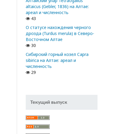
Алтайский улар Tetraogallus
altaicus (Gebler, 1836) на Алтае:
ареал и численность
43
О статусе нахождения черного
дрозда (Turdus merula) в Северо-
Восточном Алтае
30
Сибирский горный козел Capra
sibirica на Алтае: ареал и
численность
29
Текущий выпуск