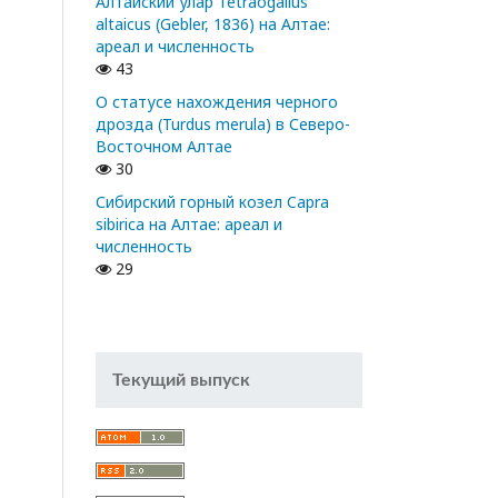
Алтайский улар Tetraogallus
altaicus (Gebler, 1836) на Алтае:
ареал и численность
43
О статусе нахождения черного
дрозда (Turdus merula) в Северо-
Восточном Алтае
30
Сибирский горный козел Capra
sibirica на Алтае: ареал и
численность
29
Текущий выпуск