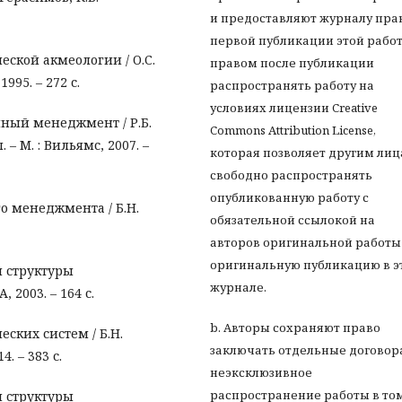
и предоставляют журналу пра
первой публикации этой работ
еской акмеологии / О.С.
правом после публикации
995. – 272 с.
распространять работу на
условиях лицензии Creative
нный менеджмент / Р.Б.
Commons Attribution License,
 – М. : Вильямс, 2007. –
которая позволяет другим ли
свободно распространять
опубликованную работу с
го менеджмента / Б.Н.
обязательной ссылокой на
авторов оригинальной работы
оригинальную публикацию в э
й структуры
журнале.
 2003. – 164 с.
b. Авторы сохраняют право
еских систем / Б.Н.
заключать отдельные договор
. – 383 с.
неэксклюзивное
распространение работы в то
й структуры