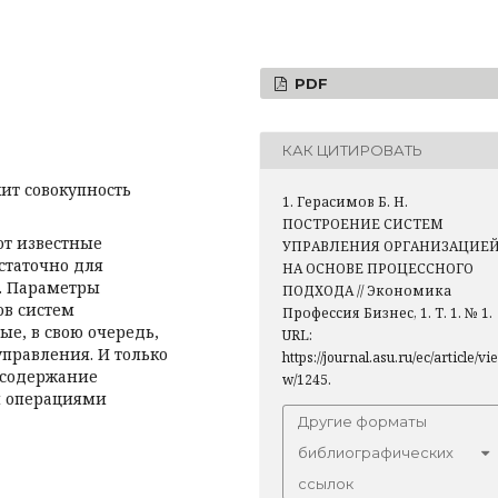
PDF
КАК ЦИТИРОВАТЬ
ит совокупность
1. Герасимов Б. Н.
ПОСТРОЕНИЕ СИСТЕМ
ют известные
УПРАВЛЕНИЯ ОРГАНИЗАЦИЕ
статочно для
НА ОСНОВЕ ПРОЦЕССНОГО
. Параметры
ПОДХОДА // Экономика
ов систем
Профессия Бизнес, 1. Т. 1. № 1.
е, в свою очередь,
URL:
правления. И только
https://journal.asu.ru/ec/article/vie
 содержание
w/1245.
я операциями
Другие форматы
библиографических
ссылок