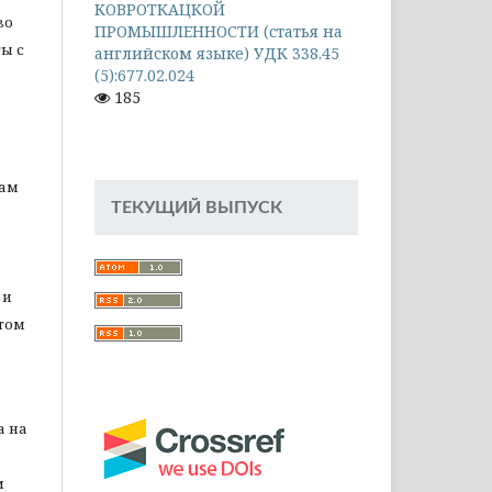
КОВРОТКАЦКОЙ
во
ПРОМЫШЛЕННОСТИ (статья на
ы с
английском языке) УДК 338.45
(5):677.02.024
185
цам
ТЕКУЩИЙ ВЫПУСК
 и
том
а на
м