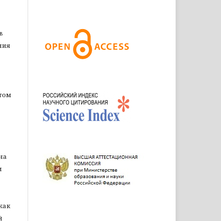
в
ния
том
на
и
как
й