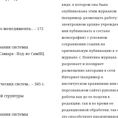
виде, в котором она была
опубликована этим журналом
(например, размещать работу 
электронном архиве учрежде
о менеджмента... – 172
или публиковать в составе
монографии), с условием
сохраниения ссылки на
ования системы
оригинальную публикацию в э
 Самара : Изд-во СамНЦ
журнале. с. Политика журнала
разрешает и поощряет
размещение авторами в сети
Интернет (например в
институтском хранилище или 
ских систем... – 383 с.
персональном сайте) рукопис
ой структуры
работы как до ее подачи в
редакцию, так и во время ее
редакционной обработки, так 
ования системы
это способствует продуктивно