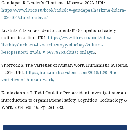
Gandapas R. Leader's Charisma. Moscow, 2023. URL:
https://www.litres.ru/book/radislav-gandapas/harizma-lidera-
5020404/chitat-onlayn/
.
Livshits Y. Is an accident accidental? Occupational safety
culture in action. URL:
https://www.litres.ru/book/uliya-
livshic/sluchaen-li-neschastnyy-sluchay-kultura-
bezopasnosti-truda-v-66878263/chitat-onlayn/
.
Shorrock S. The varieties of human work. Humanistic Systems.
- 2016. URL:
https://humanisticsystems.com/2016/12/05/the-
varieties-of-human-work/
.
Kontogiannis T. Todd Conklin: Pre-accident investigations: an
introduction to organizational safety. Cognition, Technology &
Work. 2014. Vol. 16. Pp. 281-283.