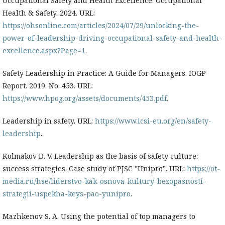
Occupational Safety and Health Excellence. Occupational
Health & Safety. 2024. URL:
https://ohsonline.com/articles/2024/07/29/unlocking-the-
power-of-leadership-driving-occupational-safety-and-health-
excellence.aspx?Page=1
.
Safety Leadership in Practice: A Guide for Managers. IOGP
Report. 2019. No. 453. URL:
https://www.hpog.org/assets/documents/453.pdf
.
Leadership in safety. URL:
https://www.icsi-eu.org/en/safety-
leadership
.
Kolmakov D. V. Leadership as the basis of safety culture:
success strategies. Case study of PJSC "Unipro". URL:
https://ot-
media.ru/hse/liderstvo-kak-osnova-kultury-bezopasnosti-
strategii-uspekha-keys-pao-yunipro
.
Mazhkenov S. A. Using the potential of top managers to