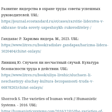
Развитие лидерства в охране труда: советы успешных
руководителей. URL:
https://journal.ecostandard.ru/ot/cases/razvitie-liderstva-v-
okhrane-truda-sovety-uspeshnykh-rukovoditeley-/
Гандапас Р. Харизма лидера. М., 2023. URL:
https://www.litres.ru/book/radislav-gandapas/harizma-lidera-
5020404/chitat-onlayn/
Лившиц Ю. Случаен ли несчастный случай. Культура
безопасности труда в действии. URL:
https://www.litres.ru/book/uliya-livshic/sluchaen-li-
neschastnyy-sluchay-kultura-bezopasnosti-truda-v-
66878263/chitat-onlayn/
Shorrock S. The varieties of human work // Humanistic
Systems. - 2016. URL:
https://humanisticsystems.com/2016/12/05/the-varieties-of-