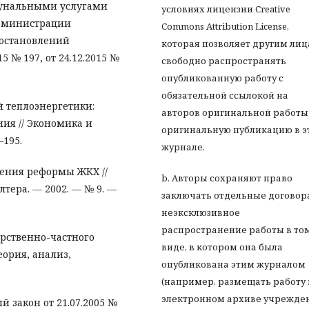
мунальными услугами
условиях лицензии Creative
Администрации
Commons Attribution License,
 Постановлений
которая позволяет другим ли
 № 197, от 24.12.2015 №
свободно распространять
опубликованную работу с
обязательной ссылокой на
 теплоэнергетики:
авторов оригинальной работы
ия // Экономика и
оригинальную публикацию в э
–195.
журнале.
чения реформы ЖКХ //
b. Авторы сохраняют право
тера. — 2002. — № 9. —
заключать отдельные договор
неэксклюзивное
распространение работы в то
арственно-частного
виде, в котором она была
еория, анализ,
опубликована этим журналом
(например, размещать работу 
электронном архиве учрежде
 закон от 21.07.2005 №