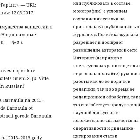
или публиковать в составе
Гарант». — URL:
монографии), с условием
ия: 12.03.2017.
сохраниения ссылки на
еимущества концессии в
оригинальную публикацию в э
/ Национальные
журнале. с. Политика журнала
0. — № 35.
разрешает и поощряет
размещение авторами в сети
Интернет (например в
институтском хранилище или 
nvesticij v sfere
персональном сайте) рукопис
eta imeni S. Ju. Vitte.
работы как до ее подачи в
(in Russian)
редакцию, так и во время ее
редакционной обработки, так 
a Barnaula na 2015–
это способствует продуктивно
oda Barnaula ot
научной дискуссии и
stracii goroda Barnaula.
положительно сказывается на
оперативности и динамике
цитирования статьи
 na 2013–2015 gody.