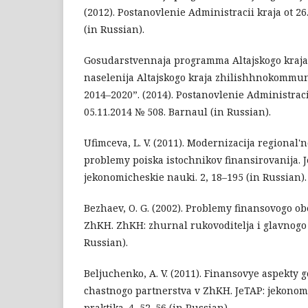
(2012). Postanovlenie Administracii kraja ot 2
(in Russian).
Gosudarstvennaja programma Altajskogo kraj
naselenija Altajskogo kraja zhilishhnokommu
2014–2020”. (2014). Postanovlenie Administracii
05.11.2014 № 508. Barnaul (in Russian).
Ufimceva, L. V. (2011). Modernizacija regional'n
problemy poiska istochnikov finansirovanija. 
jekonomicheskie nauki. 2, 18–195 (in Russian).
Bezhaev, O. G. (2002). Problemy finansovogo o
ZhKH. ZhKH: zhurnal rukovoditelja i glavnogo 
Russian).
Beljuchenko, A. V. (2011). Finansovye aspekty
chastnogo partnerstva v ZhKH. JeTAP: jekonomic
praktika. 4, 52–56 (in Russian).