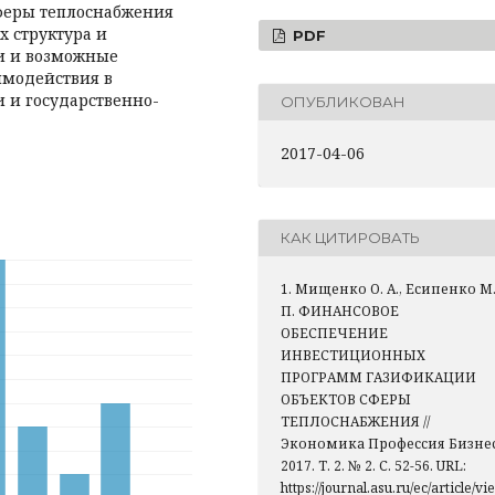
феры теплоснабжения
их структура и
PDF
и и возможные
имодействия в
и и государственно-
ОПУБЛИКОВАН
2017-04-06
КАК ЦИТИРОВАТЬ
1. Мищенко О. А., Есипенко М
П. ФИНАНСОВОЕ
ОБЕСПЕЧЕНИЕ
ИНВЕСТИЦИОННЫХ
ПРОГРАММ ГАЗИФИКАЦИИ
ОБЪЕКТОВ СФЕРЫ
ТЕПЛОСНАБЖЕНИЯ //
Экономика Профессия Бизнес
2017. Т. 2. № 2. С. 52-56. URL:
https://journal.asu.ru/ec/article/vie