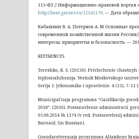
115‑ФЗ // Информационно-правовой портал «
http://base.garant.ru/12141176
. — Дата обращен
Кабашкин В. А. Потеряев А. М Основные пр
современной хозяйственной жизни России/
интересы: приоритеты и безопасность. — 201
REFERENCES
Tereshko, K. S. (20150). Privlechenie chastnyh i
teplosnabzhenija. Vestnik Moskovskogo universit
Serija 1: Jekonomika i upravlenie. 4 (15), 7–11 
Municipal'naja programma “Gazifikacija gorod
2018”. (2016). Postanovlenie administracii gor
05.06.2014 № 1174 (v red. Postanovlenij admini
Barnaul. (in Russian).
Gosudarstvennaja programma Altajskogo kraja