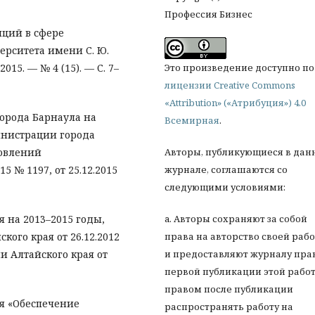
Профессия Бизнес
иций в сфере
ерситета имени С. Ю.
015. — № 4 (15). — С. 7–
Это произведение доступно по
лицензии Creative Commons
«Attribution» («Атрибуция») 4.0
орода Барнаула на
Всемирная
.
инистрации города
новлений
Авторы, публикующиеся в дан
5 № 1197, от 25.12.2015
журнале, соглашаются со
следующими условиями:
 на 2013–2015 годы,
a. Авторы сохраняют за собой
ого края от 26.12.2012
права на авторство своей раб
и Алтайского края от
и предоставляют журналу пра
первой публикации этой работ
правом после публикации
я «Обеспечение
распространять работу на