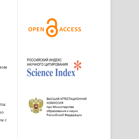
ном
оты
во
ы с