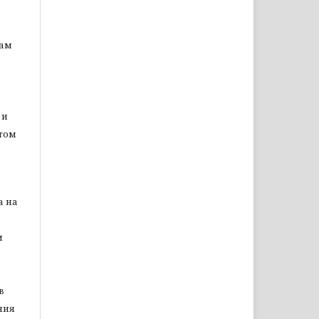
цам
 и
том
а на
м
в
ния