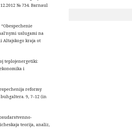
6.12.2012 № 734. Barnaul
a “Obespechenie
nal'nymi uslugami na
 Altajskogo kraja ot
oj teplojenergetiki:
Jekonomika i
bespechenija reformy
buhgaltera. 9, 7–12 (in
 gosudarstvenno-
heskaja teorija, analiz,