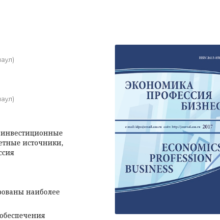
аул)
аул)
, инвестиционные
етные источники,
ссия
рованы наиболее
 обеспечения