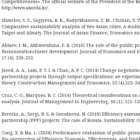
Competitiveness». The official website of the President of the 
http://www.akorda.kz/.
Shmelev, S. E., Sagiyeva, R. K., Kadyrkhanova, Z. M., Chzhan, Y. Y
Comparative sustainability analysis of two Asian cities: A mul
Taipei and Almaty. The Journal of Asian Finance, Economics and
Ablaev, I. M., Akhmetshina, E. R. (2016) The role of the public p
theinnovationcluster development. Journal of Economics and 
17 (4), 220–232.
Javed, A. A., Lam, P. T. I. & Chan, A. P. C. (2014) Change negotiat
partnership projects through output specifications: an exper
theory. Construction Management and Economics, 32 (4),323–34
Cruz, C. O., Marques, R. C. (2014) Theoretical considerations on 
analysis. Journal of Management in Engineering, 30 (1), 122–12
Berezin, A., Sergi, B. S. & Gorodnova, N. (2018) Efficiency asses
partnership (PPP) projects: The case of Russia. Sustainability: O
Cong, X. & Ma, L. (2018) Performance evaluation of public-priv
the perspective of Efficiency, Economic, Effectiveness, and Equit