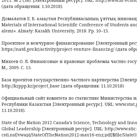
2011. № 2 (38). [Электронный ресурс]. URL: http://www.m-econ
(дата обращения: 1.10.2018).
Домалатов Е. Б. Қазақстан Республикасының ұлттық иннова
Materials of International Scientific Conference of Students an
alemi». Almaty: Kazakh University, 2018. Pp. 10–13.
Проектное и венчурное финансирование [Электронный ресу
https://natd.gov.kz/activity/project-venture-financing/ (дата об
Михеев О. Л. Финансовые и правовые проблемы частно-госу
М., 2009. С. 15.
База проектов государственно-частного партнерства [Электр
http://kzppp.kz/project_base (дата обращения: 11.10.2018)
Официальный сайт комитета по статистике Министерства 
Республики Казахстан [Электронный ресурс]. URL: www.stat.g
11.10.2018).
State of the Nation 2012 Canada’s Science, Technology and Inno
Global Leadership [Электронный ресурс]. URL: http://www.stic-cst
csti.nsf/vwapj/StateOfTheNation2012‑may16‑eng.pdf/$file/Stat