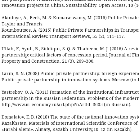
renovation projects in China. Sustainability: Open Access, 10 (10
Akintoye, A., Beck, M. & Kumaraswamy, M. (2016) Public Private
Taylor and Francis.
Roumboutsos, A. (2015) Public Private Partnerships in Transpor
International Review. Transport Reviews, 35 (2), 111–117.
Ullah, F., Ayub, B., Siddiqui, S. Q. & Thaheem, M. J. (2016) A rev
partnership: critical factors of concession period. Journal of 
Property and Construction, 21 (3), 269–300.
Larin, S. N. (2008) Public-private partnership: foreign experien
Public-private partnership in innovation systems. Moscow (in 
Yastrebov, O. A. (2011) Formation of the institutional infrastruc
partnership in the Russian Federation. Problems of the modern
http://www.m-economy.ru/art.php?nArtId=3605 (in Russian).
Domalatov, E. B. (2018) The state of the national innovation sys
Kazakhstan. Materials of International Scientific Conference o
«Farabi alemi». Almaty, Kazakh University,10–13 (in Kazakh).