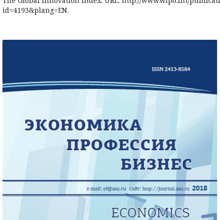
The Global Innovation Index. URL: http://www.wipo.int/publicati
id=4193&plang=EN.