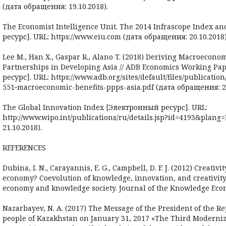
(дата обращения: 19.10.2018).
The Economist Intelligence Unit. The 2014 Infrascope Index 
ресурс]. URL: https://www.eiu.com (дата обращения: 20.10.2018)
Lee M., Han X., Gaspar R., Alano T. (2018) Deriving Macroeconom
Partnerships in Developing Asia // ADB Economics Working Pa
ресурс]. URL: https://www.adb.org/sites/default/files/publicatio
551‑macroeconomic-benefits-ppps-asia.pdf (дата обращения: 20
The Global Innovation Index [Электронный ресурс]. URL:
http://www.wipo.int/publications/ru/details.jsp?id=4193&plan
21.10.2018).
REFERENCES
Dubina, I. N., Carayannis, E. G., Campbell, D. F. J. (2012) Creativ
economy? Coevolution of knowledge, innovation, and creativity
economy and knowledge society. Journal of the Knowledge Econo
Nazarbayev, N. A. (2017) The Message of the President of the Re
people of Kazakhstan on January 31, 2017 «The Third Moderniz