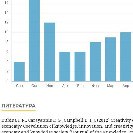
ЛИТЕРАТУРА
Dubina I. N., Carayannis E. G., Campbell D. F. J. (2012) Creativit
economy? Coevolution of knowledge, innovation, and creativity
economy and knowledge society // Journal of the Knowledge Econ