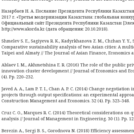
Назарбаев Н. А. Послание Президента Республики Казахстан
2017 г. «Третья модернизация Казахстана: глобальная конкур
Официальный сайт Президента Республики Казахстан [Элек
http://www.akorda.kz (дата обращения: 20.10.2018).
Shmelev S. E., Sagiyeva R. K., Kadyrkhanova Z. M., Chzhan Y. Y., 
Comparative sustainability analysis of two Asian cities: A mul
Taipei and Almaty // The Journal of Asian Finance, Economics an
Ablaev I. M., Akhmetshina E. R. (2016) The role of the public pr
innovation cluster development // Journal of Economics and E
(4). Pp. 220–232.
Javed A. A., Lam P. T. I., Chan A. P. C. (2014) Change negotiation
projects through output specifications: an experimental appro
Construction Management and Economics. 32 (4). Pp. 323–348.
Cruz C. O., Marques R. C. (2014) Theoretical considerations on q
analysis // Journal of Management in Engineering. 30 (1). Pp. 12
Berezin A., Sergi B. S., Gorodnova N. (2018) Efficiency assessme