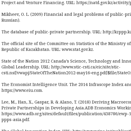
Project and Venture Financing. URL: https://natd.gov.kz/activity
Mikheev, O. L. (2009) Financial and legal problems of public-p
Russian).
The database of public-private partnership. URL: http://kzppp.kz
The official site of the Committee on Statistics of the Ministry 
Republic of Kazakhstan. URL: www.stat.gov.kz.
State of the Nation 2012 Canada’s Science, Technology and Inno
Global Leadership. URL: http://www.stic-csti.ca/eic/site/stic-
csti.nsf/vwapj/StateOfTheNation2012‑may16‑eng.pdf/$file/Stat
The Economist Intelligence Unit. The 2014 Infrascope Index an
https://www.eiu.com.
Lee, M., Han, X., Gaspar, R. & Alano, T. (2018) Deriving Macroec
Private Partnerships in Developing Asia.ADB Economics Working
https://www.adb.org/sites/default/files/publication/438786/ewp
ppps-asia.pdf.