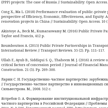
(PPP) projects: The case of Russia // Sustainability: Open Access. 
Cong X., Ma L. (2018) Performance evaluation of public-private
perspective of Efficiency, Economic, Effectiveness, and Equity: A
renovation projects in China // Sustainability: Open Access. 10 (1
Akintoye A., Beck M., Kumaraswamy M. (2016) Public Private Pa
Taylor and Francis, 412 p.
Roumboutsos A. (2015) Public Private Partnerships in Transpor
International Review // Transport Reviews. 35 (2). Pp. 111–117.
Ullah F., Ayub B., Siddiqui S. Q., Thaheem M. J. (2016) A review 
critical factors of concession period // Journal of Financial M
Construction. 21 (3). Pp. 269–300.
Ларин С. Н. Государственно-частное партнерство: зарубежн
// Государственно-частное партнерство в инновационных сист
Сильвестрова. М., 2008. 312 с.
Ястребов О. А. Формирование институциональной инфрастр
частного партнерства в Российской Федерации // Проблем