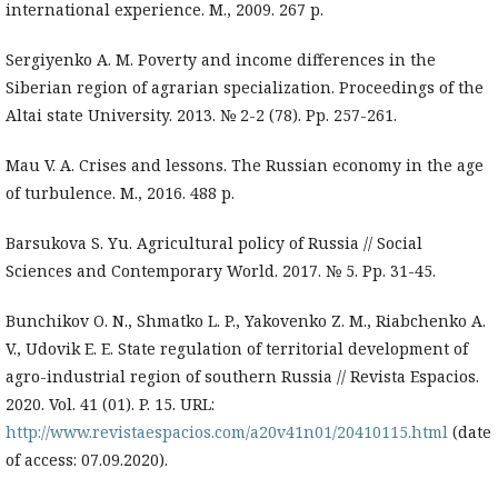
international experience. M., 2009. 267 p.
Sergiyenko A. M. Poverty and income differences in the
Siberian region of agrarian specialization. Proceedings of the
Altai state University. 2013. № 2-2 (78). Pp. 257-261.
Mau V. A. Crises and lessons. The Russian economy in the age
of turbulence. M., 2016. 488 p.
Barsukova S. Yu. Agricultural policy of Russia // Social
Sciences and Contemporary World. 2017. № 5. Pp. 31-45.
Bunchikov O. N., Shmatko L. P., Yakovenko Z. M., Riabchenko A.
V., Udovik E. E. State regulation of territorial development of
agro-industrial region of southern Russia // Revista Espacios.
2020. Vol. 41 (01). P. 15. URL:
http://www.revistaespacios.com/a20v41n01/20410115.html
(date
of access: 07.09.2020).