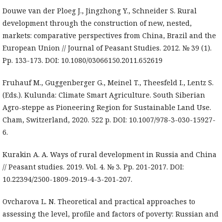
Douwe van der Ploeg J., Jingzhong Y., Schneider S. Rural
development through the construction of new, nested,
markets: comparative perspectives from China, Brazil and the
European Union // Journal of Peasant Studies. 2012. № 39 (1).
Pp. 133-173. DOI: 10.1080/03066150.2011.652619
Fruhauf M., Guggenberger G., Meinel T., Theesfeld I., Lentz S.
(Eds.). Kulunda: Climate Smart Agriculture. South Siberian
Agro-steppe as Pioneering Region for Sustainable Land Use.
Cham, Switzerland, 2020. 522 p. DOI: 10.1007/978-3-030-15927-
6.
Kurakin A. A. Ways of rural development in Russia and China
// Peasant studies. 2019. Vol. 4. № 3. Pp. 201-2017. DOI:
10.22394/2500-1809-2019-4-3-201-207.
Ovcharova L. N. Theoretical and practical approaches to
assessing the level, profile and factors of poverty: Russian and