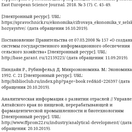
East European Science Journal. 2018. № 3 (7). С. 45-49.
[Электронный ресурс]. URL:
https://spravochnick.ru/ekonomika/cifrovaya_ekonomika_v_sel
hozyaystve/. (дата обращения 16.10.2019).
Постановление Правительства от 07.03.2008 № 157 «О создан
системы государственного ин­формационного обеспечения
сельского хозяйства» [Электронный ресурс]. URL:
http://base.garant. ru/12159225/ (дата обращения: 11.09.2019).
Пиндайк Р., Рубинфельд Д. Микроэкономика. М.: Экономика
1992. С. 21 [Электронный ресурс]. URL:
http//biblioclub.ru/index.php?page=book red&id=226397 (дата
обращения 20.10.2019).
Аналитическая информация о развитии отраслей // Управл
Алтайского края по пищевой, пе­рерабатывающей и
фармацевтической промышленности и биотехнологиям
[Электронный ресурс]. URL:
http://www.ffprom22.ru/industry/analytical-development/ (дата
обращения: 20.10.2019).