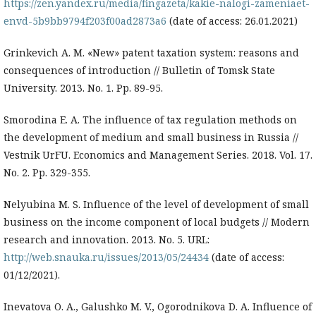
https://zen.yandex.ru/media/fingazeta/kakie-nalogi-zameniaet-
envd-5b9bb9794f203f00ad2873a6
(date of access: 26.01.2021)
Grinkevich A. M. «New» patent taxation system: reasons and
consequences of introduction // Bulletin of Tomsk State
University. 2013. No. 1. Pp. 89-95.
Smorodina E. A. The influence of tax regulation methods on
the development of medium and small business in Russia //
Vestnik UrFU. Economics and Management Series. 2018. Vol. 17.
No. 2. Pp. 329-355.
Nelyubina M. S. Influence of the level of development of small
business on the income component of local budgets // Modern
research and innovation. 2013. No. 5. URL:
http://web.snauka.ru/issues/2013/05/24434
(date of access:
01/12/2021).
Inevatova O. A., Galushko M. V., Ogorodnikova D. A. Influence of