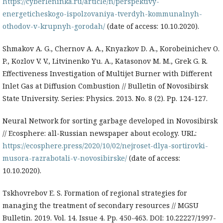
https://cyberleninka.ru/article/n/perspektivy-
energeticheskogo-ispolzovaniya-tverdyh-kommunalnyh-
othodov-v-krupnyh-gorodah/
(date of access: 10.10.2020).
Shmakov A. G., Chernov A. A., Knyazkov D. A., Korobeinichev O.
P., Kozlov V. V., Litvinenko Yu. A., Katasonov M. M., Grek G. R.
Effectiveness Investigation of Multijet Burner with Different
Inlet Gas at Diffusion Combustion // Bulletin of Novosibirsk
State University. Series: Physics. 2013. No. 8 (2). Pр. 124-127.
Neural Network for sorting garbage developed in Novosibirsk
// Ecosphere: all-Russian newspaper about ecology. URL:
https://ecosphere.press/2020/10/02/nejroset-dlya-sortirovki-
musora-razrabotali-v-novosibirske/
(date of access:
10.10.2020).
Tskhovrebov E. S. Formation of regional strategies for
managing the treatment of secondary resources // MGSU
Bulletin. 2019. Vol. 14. Issue 4. Pp. 450-463. DOI: 10.22227/1997-