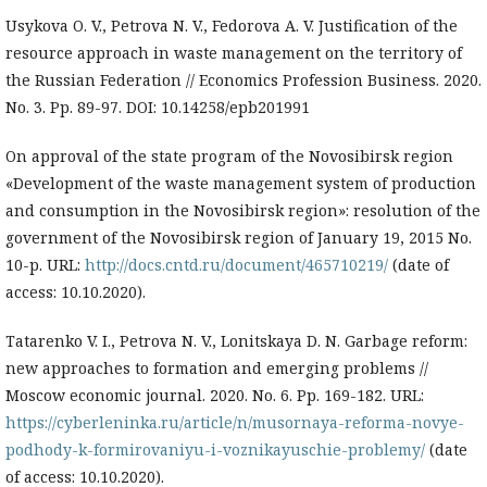
Usykova O. V., Petrova N. V., Fedorova A. V. Justification of the
resource approach in waste management on the territory of
the Russian Federation // Economics Profession Business. 2020.
No. 3. Pp. 89-97. DOI: 10.14258/epb201991
On approval of the state program of the Novosibirsk region
«Development of the waste management system of production
and consumption in the Novosibirsk region»: resolution of the
government of the Novosibirsk region of January 19, 2015 No.
10-p. URL:
http://docs.cntd.ru/document/465710219/
(date of
access: 10.10.2020).
Tatarenko V. I., Petrova N. V., Lonitskaya D. N. Garbage reform:
new approaches to formation and emerging problems //
Moscow economic journal. 2020. No. 6. Pp. 169-182. URL:
https://cyberleninka.ru/article/n/musornaya-reforma-novye-
podhody-k-formirovaniyu-i-voznikayuschie-problemy/
(date
of access: 10.10.2020).