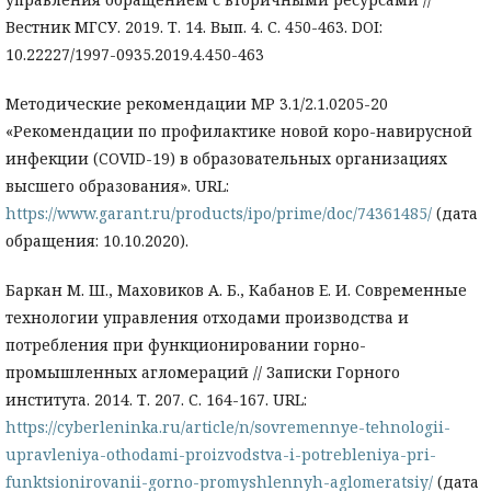
Вестник МГСУ. 2019. Т. 14. Вып. 4. С. 450-463. DOI:
10.22227/1997-0935.2019.4.450-463
Методические рекомендации MP 3.1/2.1.0205-20
«Рекомендации по профилактике новой коро-навирусной
инфекции (COVID-19) в образовательных организациях
высшего образования». URL:
https://www.garant.ru/products/ipo/prime/doc/74361485/
(дата
обращения: 10.10.2020).
Баркан М. Ш., Маховиков А. Б., Кабанов Е. И. Современные
технологии управления отходами производства и
потребления при функционировании горно-
промышленных агломераций // Записки Горного
института. 2014. Т. 207. С. 164-167. URL:
https://cyberleninka.ru/article/n/sovremennye-tehnologii-
upravleniya-othodami-proizvodstva-i-potrebleniya-pri-
funktsionirovanii-gorno-promyshlennyh-aglomeratsiy/
(дата