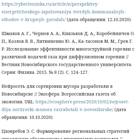
https://cyberleninka.ru/article/n/perspektivy-
energeticheskogo-ispolzovaniya-tverdyh-kommunalnyh-
othodov-v-krupnyh-gorodah/
(дата обращения: 12.10.2020).
Шмаков А. Г., Чернов А. А., Князьков Д. А., Коробейничев О.
П., Козлов В. В., Литвиненко Ю. А., Ка-тасонов М. М., Грек Г.
Р. Исследование эффективности многоструйной горелки с
различной подачей газа при диффузионном горении //
Вестник Новосибирского государственного университета.
Серия: Физика. 2013. № 8 (2). С. 124-127.
Нейросеть для сортировки мусора разработали в
Новосибирске // Экосфера: Всероссийская газета об
экологии. URL:
https://ecosphere.press/2020/10/02/nejroset-
dlya-sortirovki-musora-razrabotali-v-novosibirske/
(дата
обращения: 10.10.2020).
Цховребов Э. С. Формирование региональных стратегий
управления обращением с вторичными ресурсами //