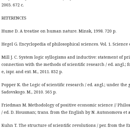
2003. 672 с.
REFERENCES
Hume D. A treatise on human nature. Minsk, 1998. 720 p.
Hegel G. Encyclopedia of philosophical sciences. Vol. 1. Science of
Mill J. C. System logic syllogisms and inductive: statement of pr
connection with the methods of scientific research / ed. angl.; fo
e, ispr. and ext. M., 2011. 832 p.
Popper K. the Logic of scientific research / ed. angl.; under the 
Sadovskogo. M., 2010. 565 p.
Friedman M. Methodology of positive economic science // Philo
/ ed. D. Housman; trans. from the English by N. Autonomova et al
Kuhn T. The structure of scientific revolutions / per. from the En