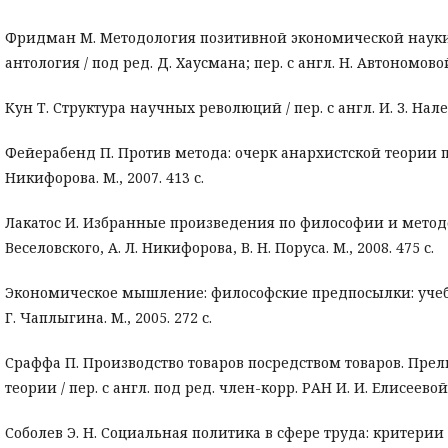
Фридман М. Методология позитивной экономической науки
антология / под ред. Д. Хаусмана; пер. с англ. Н. Автономовой 
Кун Т. Структура научных революций / пер. с англ. И. З. Налето
Фейерабенд П. Против метода: очерк анархистской теории поз
Никифорова. М., 2007. 413 с.
Лакатос И. Избранные произведения по философии и методоло
Веселовского, А. Л. Никифорова, В. Н. Поруса. М., 2008. 475 с.
Экономическое мышление: философские предпосылки: учеб. п
Г. Чаплыгина. М., 2005. 272 с.
Сраффа П. Производство товаров посредством товаров. Пре
теории / пер. с англ. под ред. член-корр. РАН И. И. Елисеевой. 
Соболев Э. Н. Социальная политика в сфере труда: критери