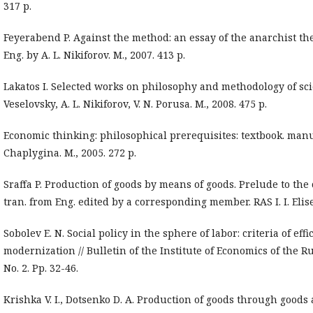
317 p.
Feyerabend P. Against the method: an essay of the anarchist the
Eng. by A. L. Nikiforov. M., 2007. 413 p.
Lakatos I. Selected works on philosophy and methodology of scien
Veselovsky, A. L. Nikiforov, V. N. Porusa. M., 2008. 475 p.
Economic thinking: philosophical prerequisites: textbook. manua
Chaplygina. M., 2005. 272 p.
Sraffa P. Production of goods by means of goods. Prelude to the 
tran. from Eng. edited by a corresponding member. RAS I. I. Elise
Sobolev E. N. Social policy in the sphere of labor: criteria of eff
modernization // Bulletin of the Institute of Economics of the 
No. 2. Pp. 32-46.
Krishka V. I., Dotsenko D. A. Production of goods through goods