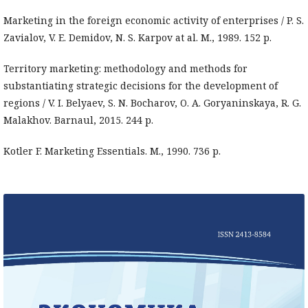
Marketing in the foreign economic activity of enterprises / P. S.
Zavialov, V. E. Demidov, N. S. Karpov at al. М., 1989. 152 p.
Territory marketing: methodology and methods for
substantiating strategic decisions for the development of
regions / V. I. Belyaev, S. N. Bocharov, O. A. Goryaninskaya, R. G.
Malakhov. Barnaul, 2015. 244 p.
Kotler F. Marketing Essentials. М., 1990. 736 p.