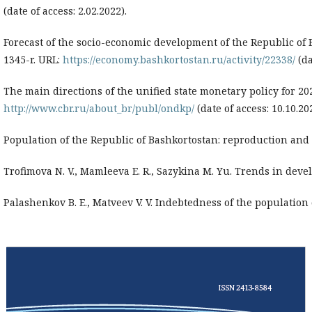
(date of access: 2.02.2022).
Forecast of the socio-economic development of the Republic of 
1345-r. URL:
https://economy.bashkortostan.ru/activity/22338/
(da
The main directions of the unified state monetary policy for 20
http://www.cbr.ru/about_br/publ/ondkp/
(date of access: 10.10.20
Population of the Republic of Bashkortostan: reproduction and 
Trofimova N. V., Mamleeva E. R., Sazykina M. Yu. Trends in devel
Palashenkov B. E., Matveev V. V. Indebtedness of the population 