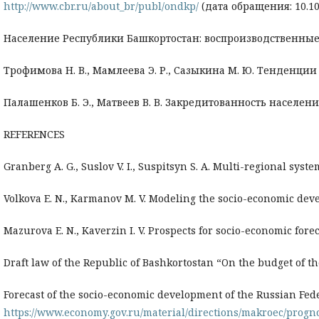
http://www.cbr.ru/about_br/publ/ondkp/
(дата обращения: 10.10.
Население Республики Башкортостан: воспроизводственные и 
Трофимова Н. В., Мамлеева Э. Р., Сазыкина М. Ю. Тенденции 
Палашенков Б. Э., Матвеев В. В. Закредитованность населени
REFERENCES
Granberg A. G., Suslov V. I., Suspitsyn S. A. Multi-regional sys
Volkova E. N., Karmanov M. V. Modeling the socio-economic develo
Mazurova E. N., Kaverzin I. V. Prospects for socio-economic foreca
Draft law of the Republic of Bashkortostan “On the budget of t
Forecast of the socio-economic development of the Russian Fede
https://www.economy.gov.ru/material/directions/makroec/progn