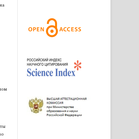
вна
ном
оты
во