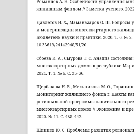
Романцов А. Н. Особенности управления м
жилищным фондом // Заметки ученого. 2022. 
Давлетов И. Х., Маманазаров О. Ш. Вопросы
и модернизации многоквартирного жилищн
Бюллетень науки и практики. 2020. Т. 6. № 2. С
10.33619/24142948/51/20
Сбоева И. А., Смурова Т. С. Анализ состоян
многоквартирных домов в республике Марий
2021. Т. 1. № 6. С. 33-36.
Щербакова Н. В., Мельникова М. О., Горянинск
Мониторинг жилищного фонда г. Шахты как
региональной программы капитального ре
многоквартирных домов // Экономика и пр
2020. № 11. С. 438-442.
Шпинев Ю. С. Проблемы развития регионал