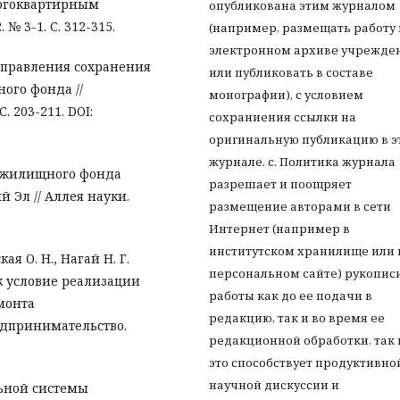
ногоквартирным
опубликована этим журналом
№ 3-1. С. 312-315.
(например, размещать работу 
электронном архиве учрежде
 управления сохранения
или публиковать в составе
ого фонда //
монографии), с условием
. 203-211. DOI:
сохраниения ссылки на
оригинальную публикацию в э
журнале. с. Политика журнала
ия жилищного фонда
разрешает и поощряет
 Эл // Аллея науки.
размещение авторами в сети
Интернет (например в
институтском хранилище или 
ая О. Н., Нагай Н. Г.
персональном сайте) рукопис
 условие реализации
работы как до ее подачи в
монта
редакцию, так и во время ее
едпринимательство.
редакционной обработки, так 
это способствует продуктивно
научной дискуссии и
ьной системы