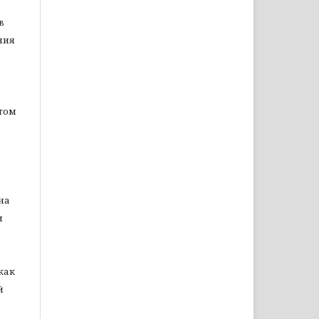
в
ния
том
на
и
как
й