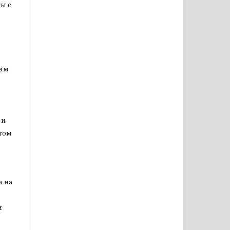
ы с
цам
 и
том
а на
м