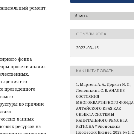
капитальный ремонт,
PDF
ОПУБЛИКОВАН
2023-03-15
тирного фонда
вторы провели анализ
КАК ЦИТИРОВАТЬ
ичественных,
и зрения его
1. Мартенс А. А., Деркач Н. О.,
се проведенного
Лепешкина С. В. АНАЛИЗ
дского
СОСТОЯНИЯ
МНОГОКВАРТИРНОГО ФОНДА
труктуры по причине
АЛТАЙСКОГО КРАЯ КАК
става
ОБЪЕКТА СИСТЕМЫ
ических данных
КАПИТАЛЬНОГО РЕМОНТА
совых ресурсов на
РЕГИОНА // Экономика
Профессия Бизнес, 2023. № 1. С
вартирных домов при