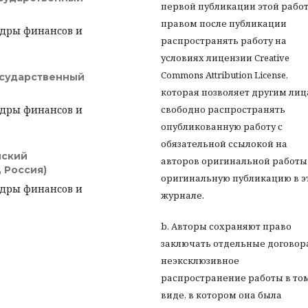
первой публикации этой работ
правом после публикации
едры финансов и
распространять работу на
условиях лицензии Creative
Commons Attribution License,
осударственный
которая позволяет другим ли
едры финансов и
свободно распространять
опубликованную работу с
обязательной ссылокой на
йский
авторов оригинальной работы
 Россия)
оригинальную публикацию в э
едры финансов и
журнале.
b. Авторы сохраняют право
заключать отдельные договор
неэксклюзивное
распространение работы в то
виде, в котором она была