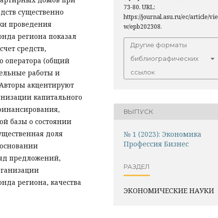
73-80. URL:
дств существенно
https://journal.asu.ru/ec/article/vie
ики проведения
w/epb202308.
онда региона показал
Другие форматы
чет средств,
библиографических
о оператора (общий
вельные работы и
ссылок
 Авторы акцентируют
анизации капитального
 финансирования,
ВЫПУСК
й базы о состоянии
ущественная доля
№ 1 (2023): Экономика
Профессия Бизнес
 основании
ряд предложений,
РАЗДЕЛ
рганизации
нда региона, качества
ЭКОНОМИЧЕСКИЕ НАУКИ