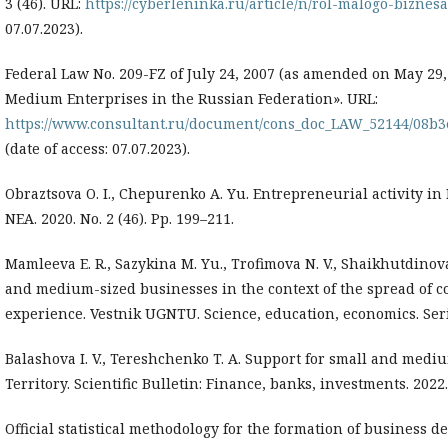
3 (46). URL:
https://cyberleninka.ru/article/n/rol-malogo-biznes
07.07.2023).
Federal Law No. 209-FZ of July 24, 2007 (as amended on May 29
Medium Enterprises in the Russian Federation». URL:
https://www.consultant.ru/document/cons_doc_LAW_52144/08b
(date of access: 07.07.2023).
Obraztsova O. I., Chepurenko A. Yu. Entrepreneurial activity in 
NEA. 2020. No. 2 (46). Pp. 199–211.
Mamleeva E. R., Sazykina M. Yu., Trofimova N. V., Shaikhutdinova
and medium-sized businesses in the context of the spread of c
experience. Vestnik UGNTU. Science, education, economics. Series
Balashova I. V., Tereshchenko T. A. Support for small and med
Territory. Scientific Bulletin: Finance, banks, investments. 2022.
Official statistical methodology for the formation of business d