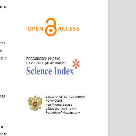
ном
оты
во
ы с
цам
 и
том