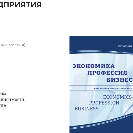
ДПРИЯТИЯ
аул, Россия)
нка
ависимости,
тие