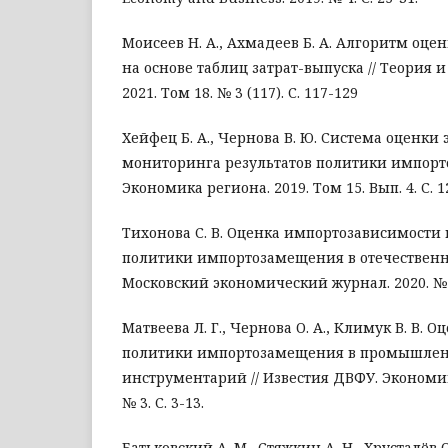
Моисеев Н. А., Ахмадеев Б. А. Алгоритм о
на основе таблиц затрат-выпуска // Теория 
2021. Том 18. № 3 (117). С. 117-129
Хейфец Б. А., Чернова В. Ю. Система оценки
мониторинга результатов политики импорт
Экономика региона. 2019. Том 15. Вып. 4. С. 1
Тихонова С. В. Оценка импортозависимости
политики импортозамещения в отечествен
Московский экономический журнал. 2020. № 7
Матвеева Л. Г., Чернова О. А., Климук В. В. 
политики импортозамещения в промышлен
инструментарий // Известия ДВФУ. Экономик
№ 3. С. 3-13.
Батьковский А. М., Стяжкин А. Н., Хрусталёв