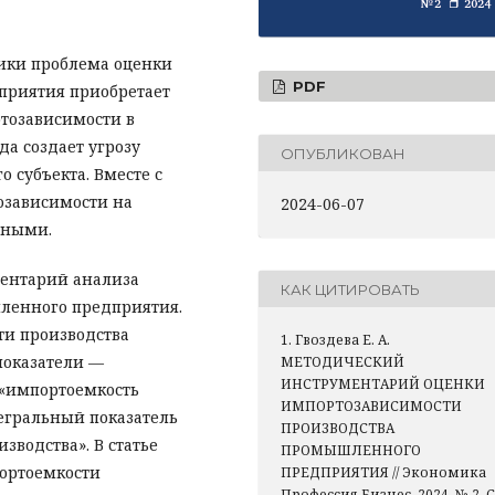
ики проблема оценки
PDF
риятия приобретает
тозависимости в
а создает угрозу
ОПУБЛИКОВАН
 субъекта. Вместе с
озависимости на
2024-06-07
нными.
ментарий анализа
КАК ЦИТИРОВАТЬ
ленного предприятия.
ти производства
1. Гвоздева Е. А.
показатели —
МЕТОДИЧЕСКИЙ
ИНСТРУМЕНТАРИЙ ОЦЕНКИ
 «импортоемкость
ИМПОРТОЗАВИСИМОСТИ
егральный показатель
ПРОИЗВОДСТВА
водства». В статье
ПРОМЫШЛЕННОГО
ортоемкости
ПРЕДПРИЯТИЯ // Экономика
Профессия Бизнес, 2024. № 2. С