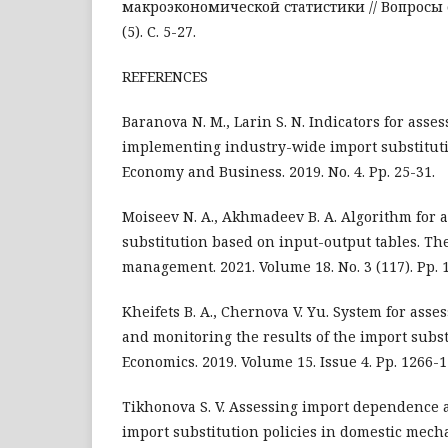
макроэкономической статистики // Вопросы с
(5). С. 5-27.
REFERENCES
Baranova N. M., Larin S. N. Indicators for asses
implementing industry-wide import substitutio
Economy and Business. 2019. No. 4. Pp. 25-31.
Moiseev N. A., Akhmadeev B. A. Algorithm for 
substitution based on input-output tables. The
management. 2021. Volume 18. No. 3 (117). Pp. 
Kheifets B. A., Chernova V. Yu. System for asse
and monitoring the results of the import subst
Economics. 2019. Volume 15. Issue 4. Pp. 1266-1
Tikhonova S. V. Assessing import dependence a
import substitution policies in domestic mech