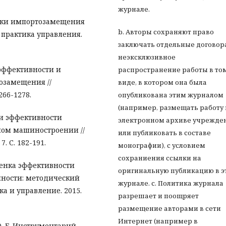
журнале.
ценки импортозамещения
b. Авторы сохраняют право
и практика управления.
заключать отдельные договор
неэксклюзивное
 эффективности и
распространение работы в то
озамещения //
виде, в котором она была
266-1278.
опубликована этим журналом
(например, размещать работу 
 и эффективности
электронном архиве учрежде
ном машиностроении //
или публиковать в составе
. С. 182-191.
монографии), с условием
сохраниения ссылки на
Оценка эффективности
оригинальную публикацию в э
ности: методический
журнале. с. Политика журнала
а и управление. 2015.
разрешает и поощряет
размещение авторами в сети
Интернет (например в
 О. Е. Инструментарий