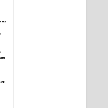
а на
м
в
ния
том