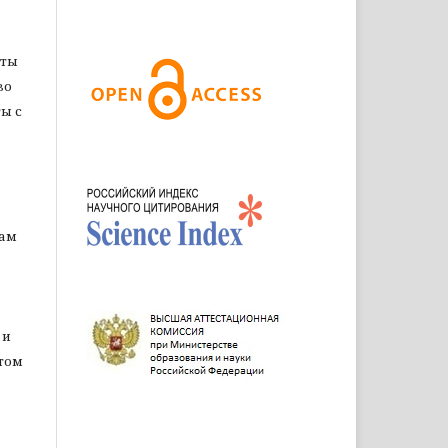
оты
во
ы с
цам
 и
том