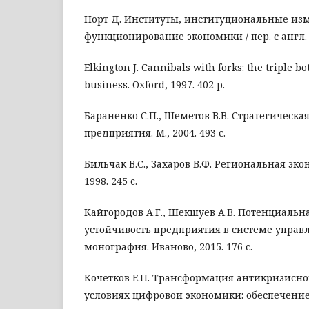
Норт Д. Институты, институциональные из
функционирование экономики / пер. с англ. М.
Elkington J. Cannibals with forks: the triple bo
business. Oxford, 1997. 402 p.
Бараненко C.П., Шеметов В.В. Стратегическа
предприятия. М., 2004. 493 с.
Бильчак В.С., Захаров В.Ф. Региональная эк
1998. 245 c.
Кайгородов А.Г., Шекшуев А.В. Потенциальн
устойчивость предприятия в системе управ
монография. Иваново, 2015. 176 c.
Кочетков Е.П. Трансформация антикризисно
условиях цифровой экономики: обеспечени