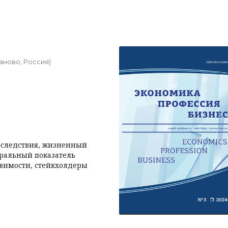
аново, Россия)
оследствия, жизненный
гральный показатель
звимости, стейкхолдеры