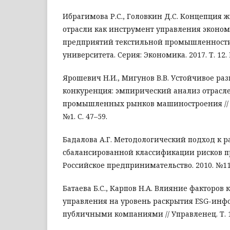
Ибрагимова Р.С., Головкин Д.С. Концепция 
отрасли как инструмент управления эконо
предприятий текстильной промышленности 
университета. Серия: Экономика. 2017. Т. 12. 
Ярошевич Н.И., Мигунов В.В. Устойчивое ра
конкуренция: эмпирический анализ отрасл
промышленных рынков машиностроения // Уп
№1. С. 47–59.
Бадалова А.Г. Методологический подход к р
сбалансированной классификации рисков п
Российское предпринимательство. 2010. №11. 
Батаева Б.C., Карпов Н.А. Влияние факторов
управления на уровень раскрытия ESG-ин
публичными компаниями // Управленец. Т. 14.