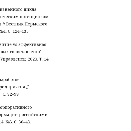
жизненного цикла
мическим потенциалом
// Вестник Пермского
№1. С. 124–135.
звитие vs эффективная
евых сопоставлений
равленец. 2023. Т. 14.
азработке
редприятия //
С. 92–99.
 корпоративного
формации российскими
 №3. C. 30–43.