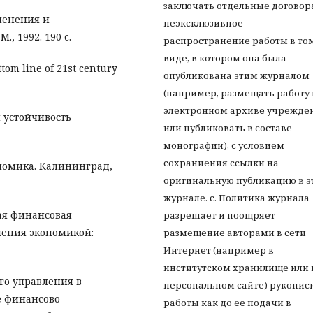
заключать отдельные договор
менения и
неэксклюзивное
, 1992. 190 c.
распространение работы в то
виде, в котором она была
ttom line of 21st century
опубликована этим журналом
(например, размещать работу 
электронном архиве учрежде
я устойчивость
или публиковать в составе
монографии), с условием
сохраниения ссылки на
ономика. Калининград,
оригинальную публикацию в э
журнале. с. Политика журнала
ая финансовая
разрешает и поощряет
ления экономикой:
размещение авторами в сети
Интернет (например в
институтском хранилище или 
го управления в
персональном сайте) рукопис
е финансово-
работы как до ее подачи в