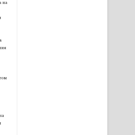
а на
м
в
ния
том
на
и