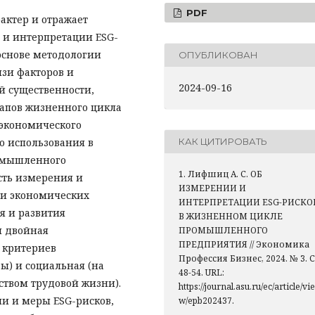
PDF
актер и отражает
 и интерпретации ESG-
основе методологии
ОПУБЛИКОВАН
зи факторов и
2024-09-16
й существенности,
тапов жизненного цикла
 экономического
о использования в
КАК ЦИТИРОВАТЬ
омышленного
1. Лифшиц А. С. ОБ
сть измерения и
ИЗМЕРЕНИИ И
 и экономических
ИНТЕРПРЕТАЦИИ ESG-РИСКО
я и развития
В ЖИЗНЕННОМ ЦИКЛЕ
я двойная
ПРОМЫШЛЕННОГО
ПРЕДПРИЯТИЯ // Экономика
 критериев
Профессия Бизнес, 2024. № 3. С
ы) и социальная (на
48-54. URL:
ством трудовой жизни).
https://journal.asu.ru/ec/article/vie
и и меры ESG-рисков,
w/epb202437.