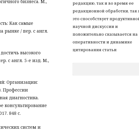
ичного бизнеса. М.,
редакцию, так и во время ее
редакционной обработки, так 
это способствует продуктивно
сть: Как самые
научной дискуссии и
рынке / пер. с англ.
положительно сказывается на
оперативности и динамике
цитирования статьи
 достичь высокого
р. с англ. 5-е изд. М.,
й: Организации:
). Профессии
ная диагностика.
ое консультирование
17. 848 c.
мических систем и