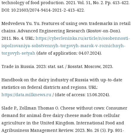
technology of food production. 2021. Vol. 51, No. 2. Pp. 413-422.
DOI: 10.21603/2074-9414-2021-2-413-422.
Medvedeva Yu. Yu. Features of using own trademarks in retail
chains. Advanced Engineering Research (Rostov-on-Don).
2011. No. 4. URL:
https://cyberleninka.ru/article/n/osobennosti-
ispolzovaniya-sobstvennyh-torgovyh-marok-v-roznichnyh-
torgovyh-setyah
(date of application: 04.07.2024).
Trade in Russia. 2023: stat. sat. / Rosstat. Moscow, 2023.
Handbook on the dairy industry of Russia with up-to-date
statistics on federal districts and regions. URL:
https://data.milknews.ru
/ (date of access: 15.06.2024).
Slade P., Zollman Thomas O. Cheese without cows: Consumer
demand for animal-free dairy cheese made from cellular
agriculture in the United Kingdom. International Food and
Agribusiness Management Review. 2023. No. 26 (5). Pp. 801-