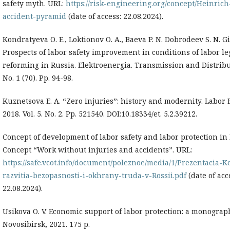
safety myth. URL:
https://risk-engineering.org/concept/Heinrich
accident-pyramid
(date of access: 22.08.2024).
Kondratyeva O. E., Loktionov O. A., Baeva P. N. Dobrodeev S. N. Gi
Prospects of labor safety improvement in conditions of labor le
reforming in Russia. Elektroenergia. Transmission and Distribu
No. 1 (70). Pp. 94-98.
Kuznetsova E. A. “Zero injuries”: history and modernity. Labor
2018. Vol. 5. No. 2. Pp. 521540. DOI:10.18334/et. 5.2.39212.
Concept of development of labor safety and labor protection in 
Concept “Work without injuries and accidents”. URL:
https://safe.vcot.info/document/poleznoe/media/1/Prezentacia-K
razvitia-bezopasnosti-i-okhrany-truda-v-Rossii.pdf
(date of acc
22.08.2024).
Usikova O. V. Economic support of labor protection: a monograp
Novosibirsk, 2021. 175 p.