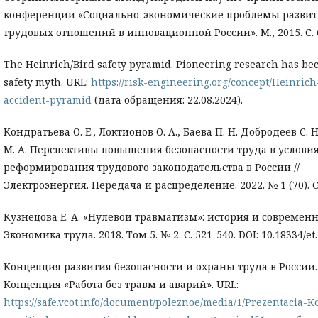
конференции «Социально-экономические проблемы развит
трудовых отношений в инновационной России». М., 2015. С. 
The Heinrich/Bird safety pyramid. Pioneering research has be
safety myth. URL:
https://risk-engineering.org/concept/Heinrich
accident-pyramid
(дата обращения: 22.08.2024).
Кондратьева О. Е., Локтионов О. А., Баева П. Н. Добродеев С. 
М. А. Перспективы повышения безопасности труда в услови
реформирования трудового законодательства в России //
Электроэнергия. Передача и распределение. 2022. № 1 (70). С.
Кузнецова Е. А. «Нулевой травматизм»: история и современно
Экономика труда. 2018. Том 5. № 2. С. 521-540. DOI: 10.18334/et. 
Концепция развития безопасности и охраны труда в России.
Концепция «Работа без травм и аварий». URL:
https://safe.vcot.info/document/poleznoe/media/1/Prezentacia-K