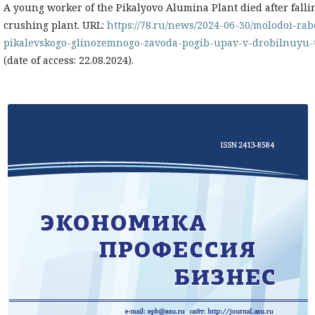
A young worker of the Pikalyovo Alumina Plant died after falli
crushing plant. URL:
https://78.ru/news/2024-06-30/molodoi-rab
pikalevskogo-glinozemnogo-zavoda-pogib-upav-v-drobilnuyu
(date of access: 22.08.2024).