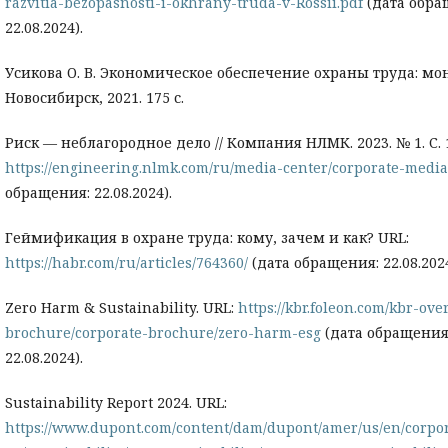
razvitia-bezopasnosti-i-okhrany-truda-v-Rossii.pdf
(дата обра
22.08.2024).
Усикова О. В. Экономическое обеспечение охраны труда: мо
Новосибирск, 2021. 175 с.
Риск — неблагородное дело // Компания НЛМК. 2023. № 1. С. 1
https://engineering.nlmk.com/ru/media-center/corporate-media
обращения: 22.08.2024).
Геймификация в охране труда: кому, зачем и как? URL:
https://habr.com/ru/articles/764360/
(дата обращения: 22.08.2024
Zero Harm & Sustainability. URL:
https://kbr.foleon.com/kbr-over
brochure/corporate-brochure/zero-harm-esg
(дата обращения
22.08.2024).
Sustainability Report 2024. URL:
https://www.dupont.com/content/dam/dupont/amer/us/en/corpor