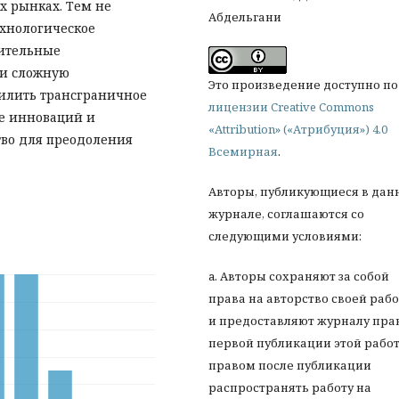
х рынках. Тем не
Абдельгани
ехнологическое
чительные
 и сложную
Это произведение доступно по
силить трансграничное
лицензии Creative Commons
е инноваций и
«Attribution» («Атрибуция») 4.0
тво для преодоления
Всемирная
.
Авторы, публикующиеся в дан
журнале, соглашаются со
следующими условиями:
a. Авторы сохраняют за собой
права на авторство своей раб
и предоставляют журналу пра
первой публикации этой работ
правом после публикации
распространять работу на