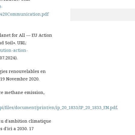
0-
%20Communication.pdf
anet for All — EU Action
d Soil». URL:
lution-action-
07.2024).
gies renouvelables en
 19 Novembre 2020.
ce methane emission,
pi/files/document/print/en/ip_20_1833/IP_20_1833_EN.pdf
.
au d'ambition climatique
d'ici a 2030. 17