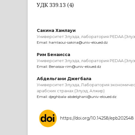
УДК 339.13 (4)
Сакина Хамлауи
Университет Элуэда, лаборатория PEDAA (Элуэ
Email: hamlaoui-sakina@univ-eloued.dz
Рим Бенаисса
Университет Элуэда, лаборатория PEDAA (Элуэ
Email: Benaissa-rim@univ-eloued.dz
Абдельгани Джегбала
Университет Элуэда, Лаборатория экономическ
арабских странах (Элуэд, Алжир)
Email: djeghbala-abdelghani@univ-eloued.dz
https://doi.org/10.14258/epb202548