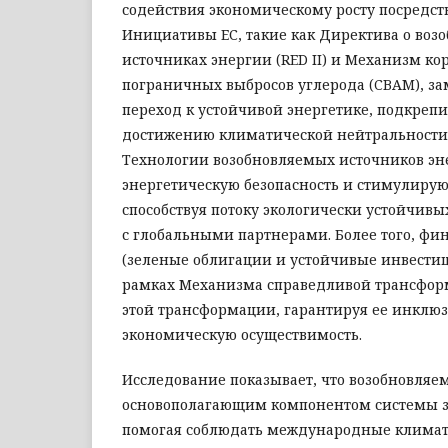
содействия экономическому росту посредст
Инициативы ЕС, такие как Директива о воз
источниках энергии (RED II) и Механизм ко
пограничных выбросов углерода (CBAM), за
переход к устойчивой энергетике, подкрепив
достижению климатической нейтральности к
Технологии возобновляемых источников э
энергетическую безопасность и стимулиру
способствуя потоку экологически устойчивых
с глобальными партнерами. Более того, ф
(зеленые облигации и устойчивые инвест
рамках Механизма справедливой трансформ
этой трансформации, гарантируя ее инклюз
экономическую осуществимость.
Исследование показывает, что возобновляем
основополагающим компонентом системы зе
помогая соблюдать международные климат