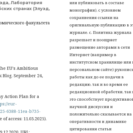
или публиковать в составе
эда, Лаборатория
ских странах (Элуэд,
монографии), с условием
сохраниения ссылки на
омического факультета
оригинальную публикацию в э
журнале. с. Политика журнала
разрешает и поощряет
размещение авторами в сети
Интернет (например в
институтском хранилище или 
 the EU's Ambitious
персональном сайте) рукопис
k Blog. September 24,
работы как до ее подачи в
редакцию, так и во время ее
редакционной обработки, так 
 Action Plan for a
это способствует продуктивно
ps://eur-
научной дискуссии и
325-6388-11ea-b735-
положительно сказывается на
of access: 11.03.2025).
оперативности и динамике
цитирования статьи
.12.2020. URL: