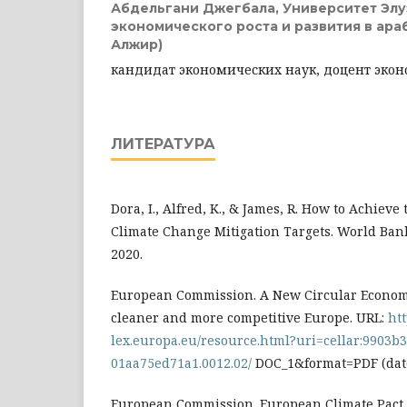
Абдельгани Джегбала,
Университет Элу
экономического роста и развития в араб
Алжир)
кандидат экономических наук, доцент экон
ЛИТЕРАТУРА
Dora, I., Alfred, K., & James, R. How to Achieve
Climate Change Mitigation Targets. World Ban
2020.
European Commission. A New Circular Economy
cleaner and more competitive Europe. URL:
htt
lex.europa.eu/resource.html?uri=cellar:9903b
01aa75ed71a1.0012.02/
DOC_1&format=PDF (date 
European Commission. European Climate Pact 9