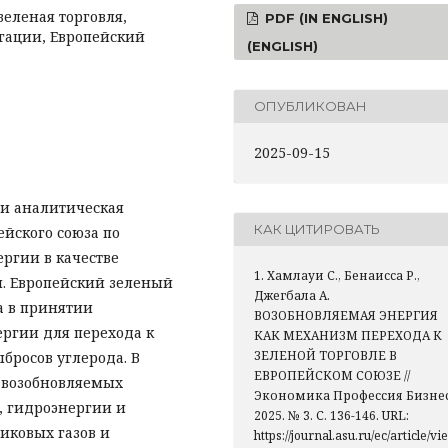
зеленая торговля,
PDF (IN ENGLISH)
игации, Европейский
(ENGLISH)
ОПУБЛИКОВАН
2025-09-15
 и аналитическая
КАК ЦИТИРОВАТЬ
ейского союза по
ргии в качестве
1. Хамлауи С., Бенаисса Р.,
и. Европейский зеленый
Джегбала А.
а в принятии
ВОЗОБНОВЛЯЕМАЯ ЭНЕРГИЯ
ргии для перехода к
КАК МЕХАНИЗМ ПЕРЕХОДА К
ЗЕЛЕНОЙ ТОРГОВЛЕ В
бросов углерода. В
ЕВРОПЕЙСКОМ СОЮЗЕ //
 возобновляемых
Экономика Профессия Бизнес
, гидроэнергии и
2025. № 3. С. 136-146. URL:
иковых газов и
https://journal.asu.ru/ec/article/vie