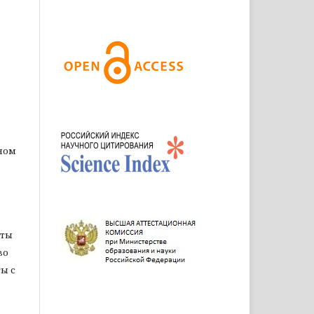
ном
оты
во
ы с