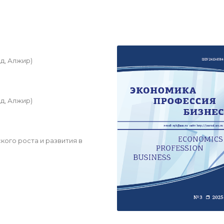
д, Алжир)
д, Алжир)
ого роста и развития в