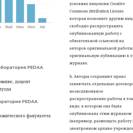
условиях лицензии Creative
Commons Attribution License,
которая позволяет другим ли
свободно распространять
опубликованную работу с
обязательной ссылокой на
авторов оригинальной работы
оригинальную публикацию в э
журнале.
лаборатория PEDAA
b. Авторы сохраняют право
омике, доцент
заключать отдельные договор
луэда
неэксклюзивное
распространение работы в то
боратория PEDAA
виде, в котором она была
опубликована этим журналом
номического факультета
(например, размещать работу 
электронном архиве учрежде