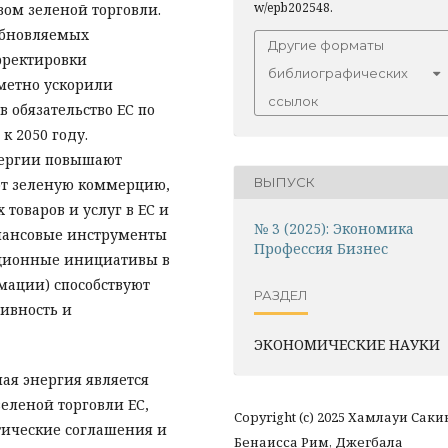
w/epb202548.
вом зеленой торговли.
обновляемых
Другие форматы
рректировки
библиографических
метно ускорили
ссылок
 обязательство ЕС по
 2050 году.
нергии повышают
ВЫПУСК
ют зеленую коммерцию,
 товаров и услуг в ЕС и
№ 3 (2025): Экономика
инансовые инструменты
Профессия Бизнес
иционные инициативы в
ации) способствуют
РАЗДЕЛ
ивность и
ЭКОНОМИЧЕСКИЕ НАУКИ
ая энергия является
леной торговли ЕС,
Copyright (c) 2025 Хамлауи Саки
ические соглашения и
Бенаисса Рим, Джегбала