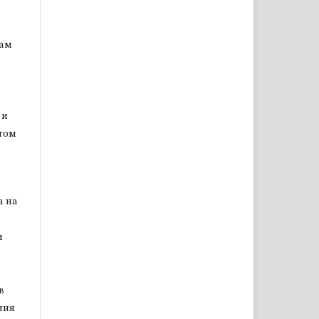
цам
 и
том
а на
м
в
ния