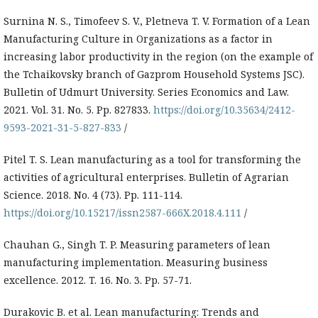
Surnina N. S., Timofeev S. V., Pletneva T. V. Formation of a Lean
Manufacturing Culture in Organizations as a factor in
increasing labor productivity in the region (on the example of
the Tchaikovsky branch of Gazprom Household Systems JSC).
Bulletin of Udmurt University. Series Economics and Law.
2021. Vol. 31. No. 5. Pp. 827833.
https://doi.org/10.35634/2412-
9593-2021-31-5-827-833
/
Pitel T. S. Lean manufacturing as a tool for transforming the
activities of agricultural enterprises. Bulletin of Agrarian
Science. 2018. No. 4 (73). Pp. 111-114.
https://doi.org/10.15217/issn2587-666X.2018.4.111
/
Chauhan G., Singh T. P. Measuring parameters of lean
manufacturing implementation. Measuring business
excellence. 2012. T. 16. No. 3. Pp. 57-71.
Durakovic B. et al. Lean manufacturing: Trends and