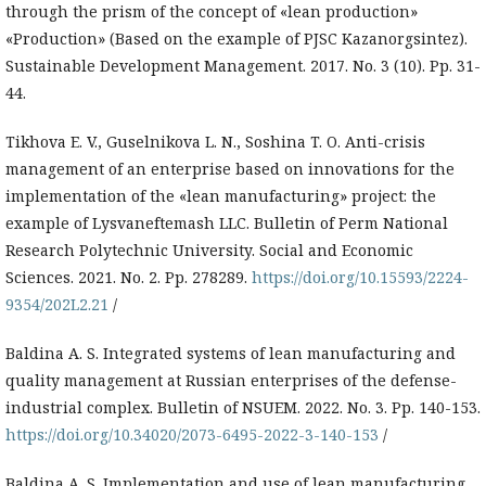
through the prism of the concept of «lean production»
«Production» (Based on the example of PJSC Kazanorgsintez).
Sustainable Development Management. 2017. No. 3 (10). Pp. 31-
44.
Tikhova E. V., Guselnikova L. N., Soshina T. O. Anti-crisis
management of an enterprise based on innovations for the
implementation of the «lean manufacturing» project: the
example of Lysvaneftemash LLC. Bulletin of Perm National
Research Polytechnic University. Social and Economic
Sciences. 2021. No. 2. Pp. 278289.
https://doi.org/10.15593/2224-
9354/202L2.21
/
Baldina A. S. Integrated systems of lean manufacturing and
quality management at Russian enterprises of the defense-
industrial complex. Bulletin of NSUEM. 2022. No. 3. Pp. 140-153.
https://doi.org/10.34020/2073-6495-2022-3-140-153
/
Baldina A. S. Implementation and use of lean manufacturing