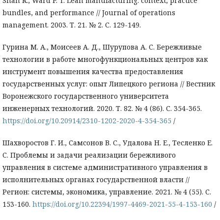
Shah R., Ward P. T. Lean manufacturing: context, practice
bundles, and performance // Journal of operations
management. 2003. Т. 21. № 2. С. 129-149.
Гурина М. А., Моисеев А. Д., Шурупова А. С. Бережливые
технологии в работе многофункциональных центров как
инструмент повышения качества предоставления
государственных услуг: опыт Липецкого региона // Вестник
Воронежского государственного университета
инженерных технологий. 2020. Т. 82. № 4 (86). С. 354-365.
https://doi.org/10.20914/2310-1202-2020-4-354-365
/
Шахворостов Г. И., Самсонов В. С., Удалова Н. Е., Тесленко Е.
С. Проблемы и задачи реализации бережливого
управления в системе административного управления в
исполнительных органах государственной власти //
Регион: системы, экономика, управление. 2021. № 4 (55). С.
153-160.
https://doi.org/10.22394/1997-4469-2021-55-4-153-160
/