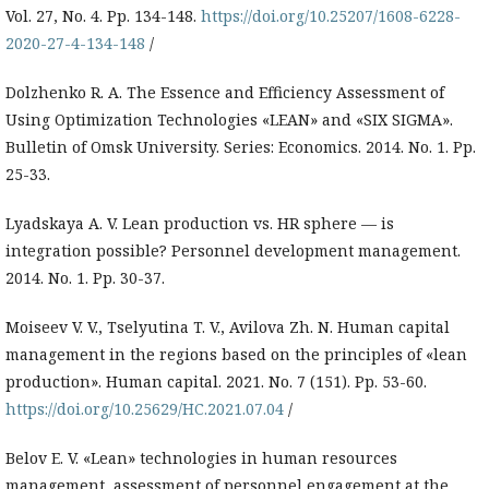
Vol. 27, No. 4. Pp. 134-148.
https://doi.org/10.25207/1608-6228-
2020-27-4-134-148
/
Dolzhenko R. A. The Essence and Efficiency Assessment of
Using Optimization Technologies «LEAN» and «SIX SIGMA».
Bulletin of Omsk University. Series: Economics. 2014. No. 1. Pp.
25-33.
Lyadskaya A. V. Lean production vs. HR sphere — is
integration possible? Personnel development management.
2014. No. 1. Pp. 30-37.
Moiseev V. V., Tselyutina T. V., Avilova Zh. N. Human capital
management in the regions based on the principles of «lean
production». Human capital. 2021. No. 7 (151). Pp. 53-60.
https://doi.org/10.25629/HC.2021.07.04
/
Belov E. V. «Lean» technologies in human resources
management, assessment of personnel engagement at the