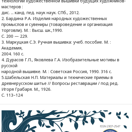
технологии художественной вышивки будущих художников-
мастеров :
дис. ... канд. пед. наук наук. СПб., 2012.
2. Бардина Р.А. Изделия народных художественных
промыслов и сувениры (товароведение и организация
торговли). М. : Высш. шк.,1990.
С. 200 — 229.
3. Маркуцкая С.Э. Ручная вышивка: учеб. пособие. М. :
Академия,
2004. 160 с.
4. Дурасов Г.П., Яковлева Г.А. Изобразительные мотивы в
русской
народной вышивке. М. : Советская Россия, 1990. 316 с.
5.Шабельская Н.П. Материалы и технические приемы в
древнерусском шитье // Вопросы реставрации / под ред.
Игоря Грабаря. М., 1926.
С. 113–124