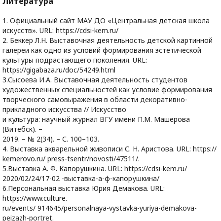
Литература
1. Официальный сайт МАУ ДО «Центральная детская школа
искусств». URL: https://cdsi-kem.ru/
2. Беккер Л.Н. Выставочная деятельность детской картинной
галереи как одно из условий формирования эстетической
культуры подрастающего поколения. URL:
https://gigabaza.ru/doc/54249.html
3.Сысоева И.А. Выставочная деятельность студентов
художественных специальностей как условие формирования
творческого самовыражения в области декоративно-
прикладного искусства // Искусство
и культура: научный журнал ВГУ имени П.М. Машерова
(Витебск). –
2019. – № 2(34). – С. 100–103.
4. Выставка акварельной живописи С. Н. Аристова. URL: https://
kemerovo.ru/ press-tsentr/novosti/47511/.
5.Выставка А. Ф. Капорушкина. URL: https://cdsi-kem.ru/
2020/02/24/17-02 -выставка-а-ф-капорушкина/
6.Персональная выставка Юрия Демакова. URL:
https://www.culture.
ru/events/ 914645/personalnaya-vystavka-yuriya-demakova-
peizazh-portret.