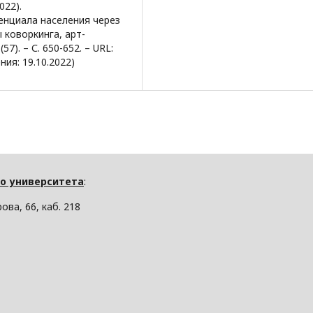
022).
енциала населения через
 коворкинга, арт-
7). – С. 650-652. – URL:
ния: 19.10.2022)
о университета
:
ова, 66, каб. 218