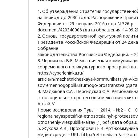
1. Об утверждении Стратегии государственной
на период до 2030 года: Распоряжение Прави
Федерации от 29 февраля 2016 года N 326-р. – U
document/420340006 (дата обращения: 14.09.20
2. Основы государственной культурной политик
Президента Российской Федерации от 24 декаб
Собрание
законодательства Российской Федерации. – 2014
3. Черникова В.Е. Межэтническая коммуникаци
современного поликультурного пространства. 
https://cyberleninka.ru/
article/n/mezhetnicheskaya-kommunikatsiya-v-ko
sovremennogopolikulturnogo-prostranstva (дата
4. Мадюкова С.А., Персидская О.А. Региональн
этносоциальных процессов и межэтнических 
Алтай //
Новые исследования Тувы. – 2014. – №2 – С. 103
regionalnayaspetsifika-etnosotsialnyh-protsessov
otnosheniy-vrespublike-altay (1).pdf (дата обращ
5. Жукова А.В., Прохорович Е.В. Арт-коммуник
медиа-среде. – URL: http://ret-media.ru/art-komm