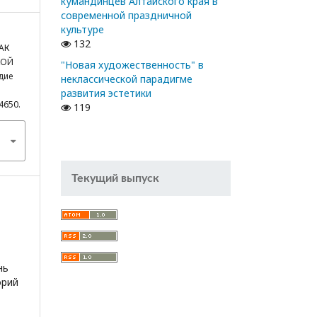
кумандинцев Алтайского края в
современной праздничной
культуре
132
АК
КОЙ
"Новая художественность" в
дие
неклассической парадигме
развития эстетики
14650.
119
Текущий выпуск
нь
орий