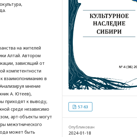
нокультура,
да.
ранства на жителей
ики Алтай. Автором
кации, зависящий от
ной компетентности
я к взаимопониманию в
 Анализируя мнение
ник А. Ютеев),
ы приходят к выводу,
57-63
жной среде независимо
зом, арт-объекты могут
уры межэтнического
Опубликован
рода может быть
2024-01-18