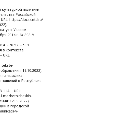
 культурной политики
тельства Российской
RL: https://docs.cntd.ru/
22).
и: утв. Указом
ря 2014 г. № 808 //
. – № 52. – Ч. 1.
я в контексте
– URL:
ntekste-
 обращения: 19.10.2022).
ая специфика
отношений в Республике
-114. – URL:
-i-mezhetnicheskih-
ения: 12.09.2022).
ации в городской
unikacii-v-