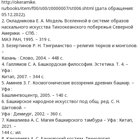
http://okeramike.
ru/books/item/f00/s00/z0000007/st006.shtml (дата обращения:
05.12.2022).
2. Окладникова Е. А. Модель Вселенной в системе образов
наскального искусства Тихоокеанского побережья Северной
Америки. – СПб. :
МАЭ РАН, 1995. – 319 с.
3. Безертинов Р. Н. Тэнгрианство – религия тюрков и монголов.
–
Казань : Слово, 2004. – 448 с.
4. Галлямов С. А. Башкордская философия. Эстетика. Т. 4. –
Уфа :
Китап, 2007. – 344 с.
5. Аминев З. Г. Космогонические воззрения древних башкир. –
Уфа :
Башлингвоцентр, 2005. – 140 с.
6. Башкирское народное искусство/ под общ. ред. С. Н.
Шитовой. –
Уфа : Демиург, 2002. – 360 с.
7. Камалиева А. С. Магия башкирского тамбура – Уфа : Китап,
2021. –
144 с.: ил.
8. Камалиева А. С. Башкирский костюм. Технология.