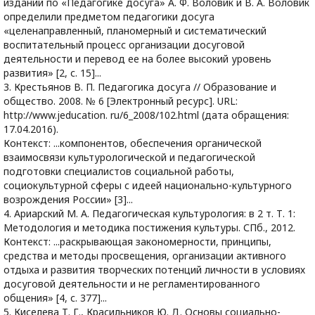
изданий по «Педагогике досуга» А. Ф. Воловик и В. А. Воловик
определили предметом педагогики досуга
«целенаправленный, планомерный и систематический
воспитательный процесс организации досуговой
деятельности и перевод ее на более высокий уровень
развития» [2, с. 15]...
3. Крестьянов В. П. Педагогика досуга // Образование и
общество. 2008. № 6 [Электронный ресурс]. URL:
http://www.jeducation. ru/6_2008/102.html (дата обращения:
17.04.2016).
Контекст: ...компонентов, обеспечения органической
взаимосвязи культурологической и педагогической
подготовки специалистов социальной работы,
социокультурной сферы с идеей национально-культурного
возрождения России» [3]...
4. Ариарский М. А. Педагогическая культурология: в 2 т. Т. 1:
Методология и методика постижения культуры. СПб., 2012.
Контекст: ...раскрывающая закономерности, принципы,
средства и методы просвещения, организации активного
отдыха и развития творческих потенций личности в условиях
досуговой деятельности и не регламентированного
общения» [4, с. 377]...
5. Киселева Т. Г., Красильников Ю. Д. Основы социально-