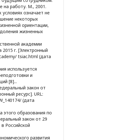
у с будущим сотрудником:
на работу. М., 2001.
х условиях означает не
ешение некоторых
жизненной ориентации,
одоления жизненных
ственной академии
а 2015 г. [Электронный
academy/ tsiac.html (дата
ния используется
реподготовки и
й [8]...
Федеральный закон от
ронный ресурс]. URL:
AW_140174/ (дата
ра этого образования по
еральный закон от 29
 в Российской
ономического развития