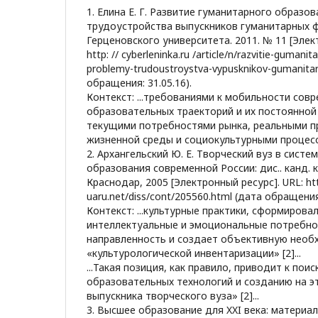
1. Елина Е. Г. Развитие гуманитарного образо
трудоустройства выпускников гуманитарных ф
Герценовского университета. 2011. № 11 [Элек
http: // cyberleninka.ru /article/n/razvitie-gumani
problemy-trudoustroystva-vypusknikov-gumanitar
обращения: 31.05.16).
Контекст: ...требованиями к мобильности сов
образовательных траекторий и их постоянной
текущими потребностями рынка, реальными 
жизненной среды и социокультурными процессами
2. Архангельский Ю. Е. Творческий вуз в сист
образования современной России: дис.. канд. 
Краснодар, 2005 [Электронный ресурс]. URL: http
uaru.net/diss/cont/205560.html (дата обращения:
Контекст: ...культурные практики, сформирова
интеллектуальные и эмоциональные потребно
направленность и создает объективную необ
«культурологической инвентаризации» [2]...
...Такая позиция, как правило, приводит к пои
образовательных технологий и созданию на э
выпускника творческого вуза» [2]...
3. Высшее образование для XXI века: матер