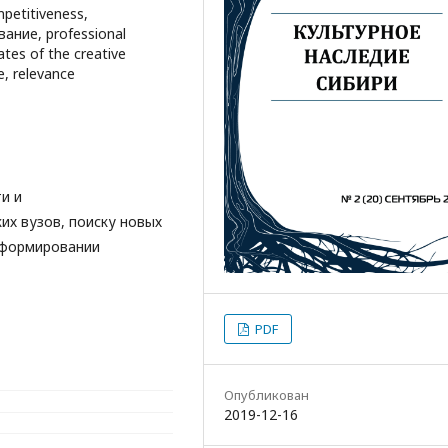
etitiveness,
ние, professional
tes of the creative
e, relevance
и и
их вузов, поиску новых
 формировании
PDF
Опубликован
2019-12-16