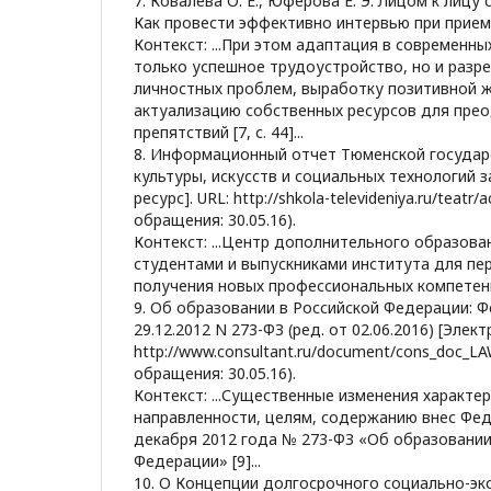
7. Ковалева О. Е., Юферова Е. Э. Лицом к лиц
Как провести эффективно интервью при приеме 
Контекст: ...При этом адаптация в современны
только успешное трудоустройство, но и разр
личностных проблем, выработку позитивной 
актуализацию собственных ресурсов для пре
препятствий [7, с. 44]...
8. Информационный отчет Тюменской государ
культуры, искусств и социальных технологий з
ресурс]. URL: http://shkola-televideniya.ru/teatr/
обращения: 30.05.16).
Контекст: ...Центр дополнительного образова
студентами и выпускниками института для пе
получения новых профессиональных компетенци
9. Об образовании в Российской Федерации: 
29.12.2012 N 273-ФЗ (ред. от 02.06.2016) [Элект
http://www.consultant.ru/document/cons_doc_L
обращения: 30.05.16).
Контекст: ...Существенные изменения характе
направленности, целям, содержанию внес Фед
декабря 2012 года № 273-ФЗ «Об образовании
Федерации» [9]...
10. О Концепции долгосрочного социально-эк