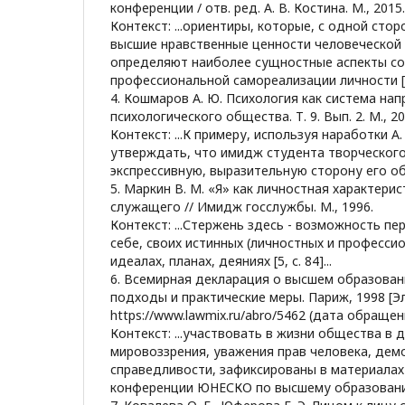
конференции / отв. ред. А. В. Костина. М., 2015.
Контекст: ...ориентиры, которые, с одной сто
высшие нравственные ценности человеческой ц
определяют наиболее сущностные аспекты со
профессиональной самореализации личности [3, 
4. Кошмаров А. Ю. Психология как система нап
психологического общества. Т. 9. Вып. 2. М., 20
Контекст: ...К примеру, используя наработки 
утверждать, что имидж студента творческог
экспрессивную, выразительную сторону его образ
5. Маркин В. М. «Я» как личностная характери
служащего // Имидж госслужбы. М., 1996.
Контекст: ...Стержень здесь - возможность п
себе, своих истинных (личностных и профессио
идеалах, планах, деяниях [5, с. 84]...
6. Всемирная декларация о высшем образовани
подходы и практические меры. Париж, 1998 [Эл
https://www.lawmix.ru/abro/5462 (дата обращени
Контекст: ...участвовать в жизни общества в 
мировоззрения, уважения прав человека, демо
справедливости, зафиксированы в материала
конференции ЮНЕСКО по высшему образованию 