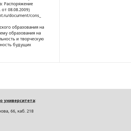
а: Распоряжение
 от 08.08.2009)
nt.ru/document/cons_
йского образования на
тему образования на
льность и творческую
ьность будущих
о университета
:
ова, 66, каб. 218