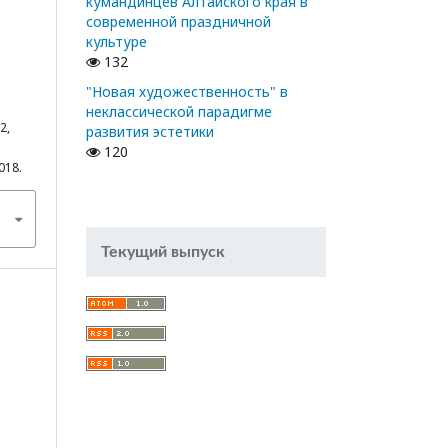
кумандинцев Алтайского края в
современной праздничной
культуре
132
"Новая художественность" в
неклассической парадигме
2,
развития эстетики
120
7018.
Текущий выпуск