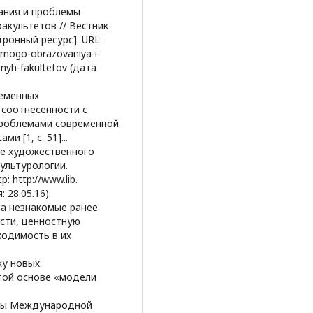
вания и проблемы
акультетов // Вестник
тронный ресурс]. URL:
tarnogo-obrazovaniya-i-
nyh-fakultetov (дата
ременных
 соотнесенности с
проблемами современной
 [1, с. 51]...
еме художественного
культурологии.
: http://www.lib.
 28.05.16).
ла незнакомые ранее
сти, ценностную
ходимость в их
ску новых
той основе «модели
иалы Международной