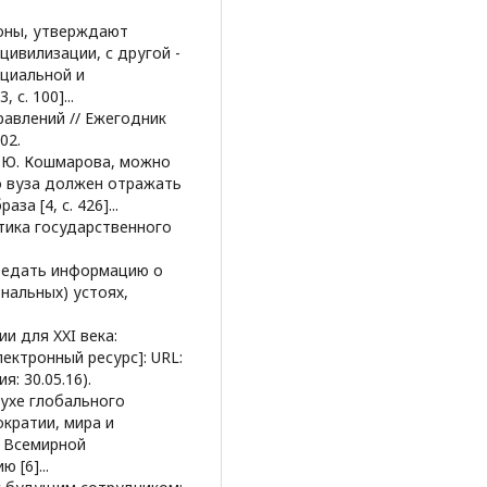
роны, утверждают
ивилизации, с другой -
циальной и
с. 100]...
равлений // Ежегодник
02.
А. Ю. Кошмарова, можно
о вуза должен отражать
а [4, с. 426]...
стика государственного
ередать информацию о
нальных) устоях,
и для XXI века:
ектронный ресурс]: URL:
я: 30.05.16).
духе глобального
кратии, мира и
х Всемирной
[6]...