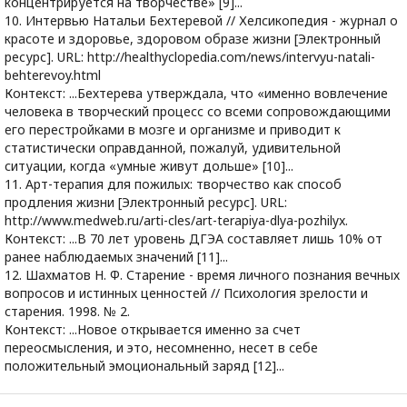
концентрируется на творчестве» [9]...
10. Интервью Натальи Бехтеревой // Хелсикопедия - журнал о
красоте и здоровье, здоровом образе жизни [Электронный
ресурс]. URL: http://healthyclopedia.com/news/intervyu-natali-
behterevoy.html
Контекст: ...Бехтерева утверждала, что «именно вовлечение
человека в творческий процесс со всеми сопровождающими
его перестройками в мозге и организме и приводит к
статистически оправданной, пожалуй, удивительной
ситуации, когда «умные живут дольше» [10]...
11. Арт-терапия для пожилых: творчество как способ
продления жизни [Электронный ресурс]. URL:
http://www.medweb.ru/arti-cles/art-terapiya-dlya-pozhilyx.
Контекст: ...В 70 лет уровень ДГЭА составляет лишь 10% от
ранее наблюдаемых значений [11]...
12. Шахматов Н. Ф. Старение - время личного познания вечных
вопросов и истинных ценностей // Психология зрелости и
старения. 1998. № 2.
Контекст: ...Новое открывается именно за счет
переосмысления, и это, несомненно, несет в себе
положительный эмоциональный заряд [12]...