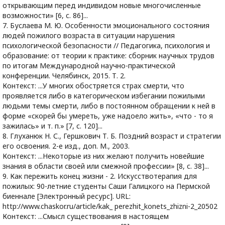
открывающим перед индивидом новые многочисленные
возможности» [6, c. 86]...
7. Буслаева М. Ю. Особенности эмоционального состояния
людей пожилого возраста в ситуации нарушения
психологической безопасности // Педагогика, психология и
образование: от теории к практике: сборник научных трудов
по итогам Международной научно-практической
конференции. Челябинск, 2015. Т. 2.
Контекст: ...У многих обостряется страх смерти, что
проявляется либо в категорическом избегании пожилыми
людьми темы смерти, либо в постоянном обращении к ней в
форме «скорей бы умереть, уже надоело жить», «что - то я
зажилась» и т. п.» [7, c. 120]...
8. Глуханюк Н. С., Гершкович Т. Б. Поздний возраст и стратегии
его освоения. 2-е изд., доп. М., 2003.
Контекст: ...Некоторые из них желают получить новейшие
знания в области своей или смежной профессии» [8, c. 38]...
9. Как пережить конец жизни - 2. Искусствотерапия для
пожилых: 90-летние студенты Саши Галицкого на Пермской
биеннале [Электронный ресурс]. URL:
http://www.chaskor.ru/article/kak_ perezhit_konets_zhizni-2_20502
Контекст: ...Смысл существования в настоящем