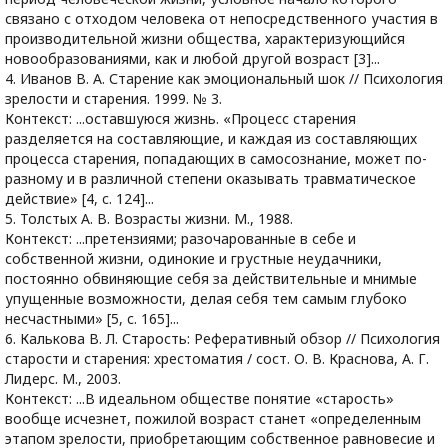
связано с отходом человека от непосредственного участия в
производительной жизни общества, характеризующийся
новообразованиями, как и любой другой возраст [3]...
4. Иванов В. А. Старение как эмоциональный шок // Психология
зрелости и старения. 1999. № 3.
Контекст: ...оставшуюся жизнь. «Процесс старения
разделяется на составляющие, и каждая из составляющих
процесса старения, попадающих в самосознание, может по-
разному и в различной степени оказывать травматическое
действие» [4, c. 124]...
5. Толстых А. В. Возрасты жизни. М., 1988.
Контекст: ...претензиями; разочарованные в себе и
собственной жизни, одинокие и грустные неудачники,
постоянно обвиняющие себя за действительные и мнимые
упущенные возможности, делая себя тем самым глубоко
несчастными» [5, c. 165]...
6. Калькова В. Л. Старость: Реферативный обзор // Психология
старости и старения: хрестоматия / сост. О. В. Краснова, А. Г.
Лидерс. М., 2003.
Контекст: ...В идеальном обществе понятие «старость»
вообще исчезнет, пожилой возраст станет «определенным
этапом зрелости, приобретающим собственное равновесие и