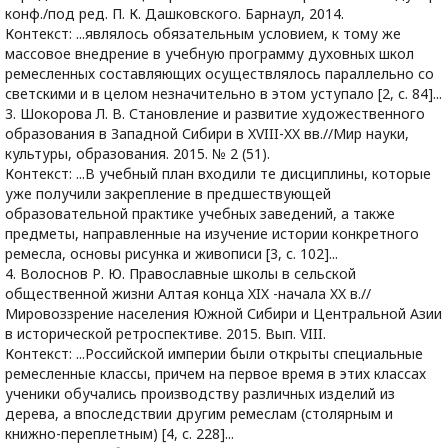
конф./под ред. П. К. Дашковского. Барнаул, 2014.
Контекст: ...являлось обязательным условием, к тому же
массовое внедрение в учебную программу духовных школ
ремесленных составляющих осуществлялось параллельно со
светскими и в целом незначительно в этом уступало [2, с. 84]...
3. Шокорова Л. В. Становление и развитие художественного
образования в Западной Сибири в XVIII-XX вв.//Мир науки,
культуры, образования. 2015. № 2 (51).
Контекст: ...В учебный план входили те дисциплины, которые
уже получили закрепление в предшествующей
образовательной практике учебных заведений, а также
предметы, направленные на изучение истории конкретного
ремесла, основы рисунка и живописи [3, с. 102]...
4. Волоснов Р. Ю. Православные школы в сельской
общественной жизни Алтая конца XIX -начала XX в.//
Мировоззрение населения Южной Сибири и Центральной Азии
в исторической ретроспективе. 2015. Вып. VIII.
Контекст: ...Российской империи были открыты специальные
ремесленные классы, причем на первое время в этих классах
ученики обучались производству различных изделий из
дерева, а впоследствии другим ремеслам (столярным и
книжно-переплетным) [4, с. 228]...