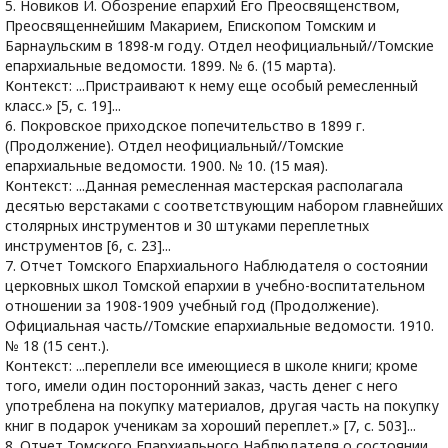
5. Новиков И. Обозрение епархий Его Преосвященством,
Преосвященнейшим Макарием, Епископом Томским и
Барнаульским в 1898-м году. Отдел неофициальный//Томские
епархиальные ведомости. 1899. № 6. (15 марта).
Контекст: ...Пристраивают к нему еще особый ремесленный
класс.» [5, с. 19]...
6. Покровское приходское попечительство в 1899 г.
(Продолжение). Отдел неофициальный//Томские
епархиальные ведомости. 1900. № 10. (15 мая).
Контекст: ...Данная ремесленная мастерская располагала
десятью верстаками с соответствующим набором главнейших
столярных инструментов и 30 штуками переплетных
инструментов [6, с. 23]...
7. Отчет Томского Епархиального Наблюдателя о состоянии
церковных школ Томской епархии в учебно-воспитательном
отношении за 1908-1909 учебный год (Продолжение).
Официальная часть//Томские епархиальные ведомости. 1910.
№ 18 (15 сент.).
Контекст: ...переплели все имеющиеся в школе книги; кроме
того, имели один посторонний заказ, часть денег с него
употреблена на покупку материалов, другая часть на покупку
книг в подарок ученикам за хороший переплет.» [7, с. 503]...
8. Отчет Томского Епархиального Наблюдателя о состоянии