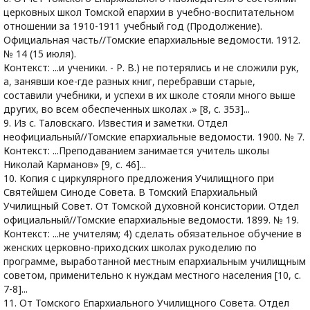
церковных школ Томской епархии в учебно-воспитательном
отношении за 1910-1911 учебный год (Продолжение).
Официальная часть//Томские епархиальные ведомости. 1912.
№ 14 (15 июля).
Контекст: ...и ученики. - Р. В.) не потерялись и не сложили рук,
а, занявши кое-где разных книг, перебравши старые,
составили учебники, и успехи в их школе стояли много выше
других, во всем обеспеченных школах .» [8, с. 353]...
9. Из с. Таловскаго. Известия и заметки. Отдел
неофициальный//Томские епархиальные ведомости. 1900. № 7.
Контекст: ...Преподаванием занимается учитель школы
Николай Карманов» [9, с. 46]...
10. Копия с циркулярного предложения Училищного при
Святейшем Синоде Совета. В Томский Епархиальный
Училищный Совет. От Томской духовной консистории. Отдел
официальный//Томские епархиальные ведомости. 1899. № 19.
Контекст: ...не учителям; 4) сделать обязательное обучение в
женских церковно-приходских школах рукоделию по
программе, выработанной местным епархиальным училищным
советом, применительно к нуждам местного населения [10, с.
7-8]...
11. От Томского Епархиального Училищного Совета. Отдел