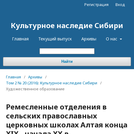
Регистрация
Вход
Культурное наследие Сибири
Главная
Текущий выпуск
Архивы
О нас
Найти
Главная
/
Архивы
/
Том 2 № 20 (2016): Культурное наследие Сибири
/
Художественное образование
Ремесленные отделения в
сельских православных
церковных школах Алтая конца
XIX - начала XX в.