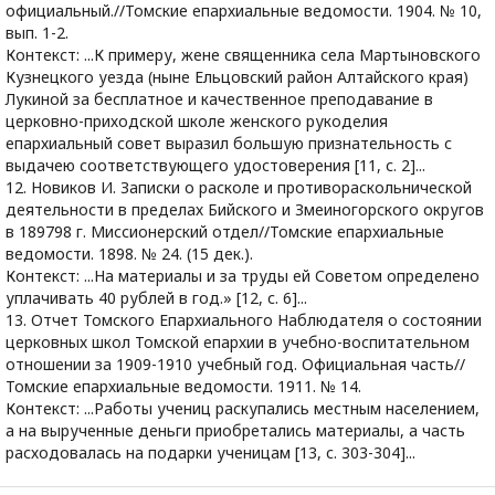
официальный.//Томские епархиальные ведомости. 1904. № 10,
вып. 1-2.
Контекст: ...К примеру, жене священника села Мартыновского
Кузнецкого уезда (ныне Ельцовский район Алтайского края)
Лукиной за бесплатное и качественное преподавание в
церковно-приходской школе женского рукоделия
епархиальный совет выразил большую признательность с
выдачею соответствующего удостоверения [11, с. 2]...
12. Новиков И. Записки о расколе и противораскольнической
деятельности в пределах Бийского и Змеиногорского округов
в 189798 г. Миссионерский отдел//Томские епархиальные
ведомости. 1898. № 24. (15 дек.).
Контекст: ...На материалы и за труды ей Советом определено
уплачивать 40 рублей в год.» [12, с. 6]...
13. Отчет Томского Епархиального Наблюдателя о состоянии
церковных школ Томской епархии в учебно-воспитательном
отношении за 1909-1910 учебный год. Официальная часть//
Томские епархиальные ведомости. 1911. № 14.
Контекст: ...Работы учениц раскупались местным населением,
а на вырученные деньги приобретались материалы, а часть
расходовалась на подарки ученицам [13, с. 303-304]...