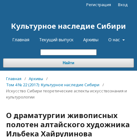
Регистрация
Вход
Культурное наследие Сибири
Главная
Текущий выпуск
Архивы
О нас
Найти
Главная
/
Архивы
/
Том 4 № 22 (2017): Культурное наследие Сибири
/
Искусство Сибири теоретические аспекты искусствознания и
культурологии
О драматургии живописных
полотен алтайского художника
Ильбека Хайрулинова