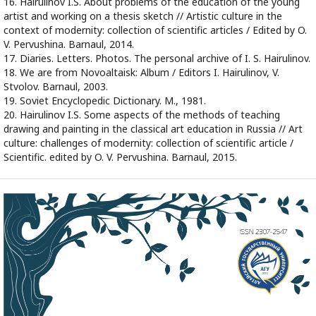
16. Hairulinov I.S. About problems of the education of the young
artist and working on a thesis sketch // Artistic culture in the
context of modernity: collection of scientific articles / Edited by O.
V. Pervushina. Barnaul, 2014.
17. Diaries. Letters. Photos. The personal archive of I. S. Hairulinov.
18. We are from Novoaltaisk: Album / Editors I. Hairulinov, V.
Stvolov. Barnaul, 2003.
19. Soviet Encyclopedic Dictionary. M., 1981.
20. Hairulinov I.S. Some aspects of the methods of teaching
drawing and painting in the classical art education in Russia // Art
culture: challenges of modernity: collection of scientific article /
Scientific. edited by O. V. Pervushina. Barnaul, 2015.