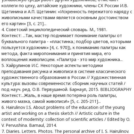
коллеги по цеху, алтайские художники, члены СХ России И.В.
Щетинина и А.П. Щетинин: «Искренность пережитого наряду с
живописными качествами является основным достоинством
его картин» [3, с. 21]...
4. Советский энциклопедический словарь. М., 1981.
Контекст: ...Так, мастер поднимает понимание палитры от
буквального палитра - «пластинка.; подбор цветов, которыми
пользуется художник» [4, с. 970]), к пониманию палитры как
метода, факта миропонимания и принятия мира, его
воплощения живописцем. «Палитра - это мир художника...
5. Хайрулинов И.С. Некоторые аспекты методики
преподавания рисунка и живописи в системе классического
художественного образования в России // Художественная
культура: вызовы современности: сборник научных статей /
под науч. ред. О.В. Первушиной. Барнаул, 2015. BIBLIOGRAPHY
Контекст:...Жаль, в наше время потеряна роль палитры,
живого мазка, самой живописи!» [5, с. 205-211]...
6. Hairulinov I.S. About problems of the education of the young
artist and working on a thesis sketch // Artistic culture in the
context of modernity: collection of scientific articles / Edited by O.
V. Pervushina. Barnaul, 2014.
7. Diaries. Letters. Photos. The personal archive of I. S. Hairulinov.