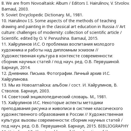
8. We are from Novoaltaisk: Album / Editors I. Hairulinov, V. Stvolov.
Barnaul, 2003.
9. Soviet Encyclopedic Dictionary. M., 1981.
10. Hairulinov I.S. Some aspects of the methods of teaching
drawing and painting in the classical art education in Russia // Art
culture: challenges of modernity: collection of scientific article /
Scientific. edited by O. V. Pervushina. Barnaul, 2015.
11. Хайрулинов И.С. О проблемах воспитания молодого
художника и работы над дипломным эскизом //
Художественная культура в контексте современности:
сборник научных статей / под науч. ред. О.В. Первушиной.
Барнаул, 2014.
12. Дневники. Письма. Фотографии. Личный архив И.С.
Хайрулинова.
13. Мы из Новоалтайска: альбом / сост. И. Хайрулинов, В.
Стволов. Барнаул, 2003.
14. Советский энциклопедический словарь. М., 1981.
15. Хайрулинов И.С. Некоторые аспекты методики
преподавания рисунка и живописи в системе классического
художественного образования в России // Художественная
культура: вызовы современности: сборник научных статей /
под науч. ред. О.В. Первушиной. Барнаул, 2015. BIBLIOGRAPHY