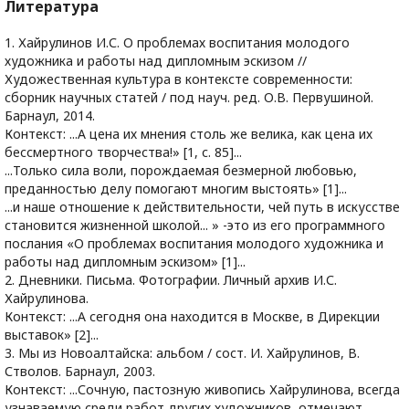
Литература
1. Хайрулинов И.С. О проблемах воспитания молодого
художника и работы над дипломным эскизом //
Художественная культура в контексте современности:
сборник научных статей / под науч. ред. О.В. Первушиной.
Барнаул, 2014.
Контекст: ...А цена их мнения столь же велика, как цена их
бессмертного творчества!» [1, с. 85]...
...Только сила воли, порождаемая безмерной любовью,
преданностью делу помогают многим выстоять» [1]...
...и наше отношение к действительности, чей путь в искусстве
становится жизненной школой... » -это из его программного
послания «О проблемах воспитания молодого художника и
работы над дипломным эскизом» [1]...
2. Дневники. Письма. Фотографии. Личный архив И.С.
Хайрулинова.
Контекст: ...А сегодня она находится в Москве, в Дирекции
выставок» [2]...
3. Мы из Новоалтайска: альбом / сост. И. Хайрулинов, В.
Стволов. Барнаул, 2003.
Контекст: ...Сочную, пастозную живопись Хайрулинова, всегда
узнаваемую среди работ других художников, отмечают