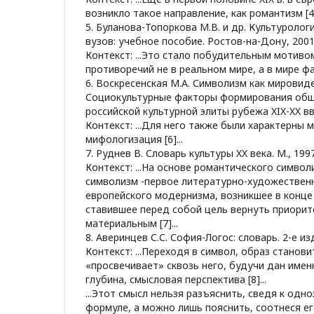
возникло такое направление, как романтизм [4].
5. Буланова-Топоркова М.В. и др. Культуролог
вузов: учебное пособие. Ростов-на-Дону, 2001
Контекст: ...Это стало побудительным мотиво
противоречий не в реальном мире, а в мире фант
6. Воскресенская М.А. Символизм как мировид
Социокультурные факторы формирования общ
российской культурной элиты рубежа XIX-XX вв.
Контекст: ...Для него также были характерны 
мифологизация [6]...
7. Руднев В. Словарь культуры XX века. М., 1997
Контекст: ...На основе романтического симво
символизм -первое литературно-художествен
европейского модернизма, возникшее в конце 
ставившее перед собой цель вернуть приорит
материальным [7]...
8. Аверинцев С.С. София-Логос: словарь. 2-е изд.
Контекст: ...Переходя в символ, образ станов
«просвечивает» сквозь него, будучи дан имен
глубина, смысловая перспектива [8]...
...Этот смысл нельзя разъяснить, сведя к одн
формуле, а можно лишь пояснить, соотнеся е