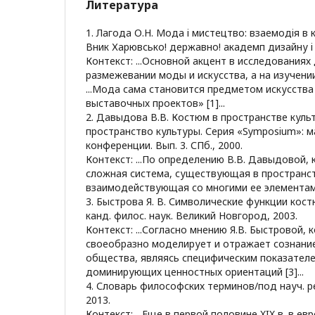
Литература
1. Лагода О.Н. Мода i мистецтво: взаeмодiя в
Вник Харювсько! державно! академп дизайну i 
Контекст: ...Основной акцент в исследованиях
размежевании моды и искусства, а на изучении и
...Мода сама становится предметом искусства
выставочных проектов» [1]...
2. Давыдова В.В. Костюм в пространстве кул
пространство культуры. Серия «Symposium»: 
конференции. Вып. 3. СПб., 2000.
Контекст: ...По определению В.В. Давыдовой, 
сложная система, существующая в пространст
взаимодействующая со многими ее элементами 
3. Быстрова Я. В. Символические функции костю
канд. филос. наук. Великий Новгород, 2003.
Контекст: ...Согласно мнению Я.В. Быстровой, к
своеобразно моделирует и отражает сознани
общества, являясь специфическим показателе
доминирующих ценностных ориентаций [3]...
4. Словарь философских терминов/под науч. ред
2013.
Контекст: ...Еще в первой половине XIX в. в е