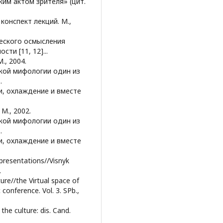
им актом зрителя» (цит.
 конспект лекций. М.,
ческого осмысления
ти [11, 12]...
., 2004.
ской мифологии один из
.
ии, охлаждение и вместе
М., 2002.
ской мифологии один из
.
ии, охлаждение и вместе
epresentations//Visnyk
.
ure//the Virtual space of
 conference. Vol. 3. SPb.,
the culture: dis. Cand.