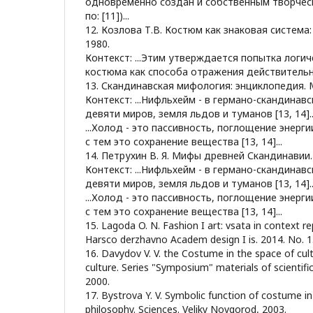
одновременно создан и собственным творческ
по: [11])...
12. Козлова Т.В. Костюм как знаковая система:
1980.
Контекст: ...Этим утверждается попытка логи
костюма как способа отражения действительнос
13. Скандинавская мифология: энциклопедия. М
Контекст: ...Нифльхейм - в германо-скандинав
девяти миров, земля льдов и туманов [13, 14]..
...Холод - это пассивность, поглощение энерг
с тем это сохранение вещества [13, 14]...
14. Петрухин В. Я. Мифы древней Скандинавии. 
Контекст: ...Нифльхейм - в германо-скандинав
девяти миров, земля льдов и туманов [13, 14]..
...Холод - это пассивность, поглощение энерг
с тем это сохранение вещества [13, 14]...
15. Lagoda O. N. Fashion I art: vsata in context r
Harsco derzhavno Academ design I is. 2014. No. 1
16. Davydov V. V. the Costume in the space of cult
culture. Series "Symposium" materials of scientific
2000.
17. Bystrova Y. V. Symbolic function of costume in 
philosophy. Sciences. Veliky Novgorod, 2003.