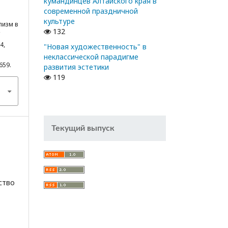
кумандинцев Алтайского края в
современной праздничной
культуре
лизм в
132
4,
"Новая художественность" в
неклассической парадигме
7659.
развития эстетики
119
Текущий выпуск
ство