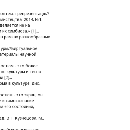
 контекст репрезентацш//
мистецтва. 2014. №1.
 делается не на
х симбиоза.» [1]...
 в рамках разнообразных
ьтуры//Виртуальное
материалы научной
костюм - это более
ве культуры и тесно
[2]...
ма в культуре: дис..
остюм - это экран, он
е и самосознание
м его состояния,
. В Г. Кузнецова. М.,
вропейском искусстве