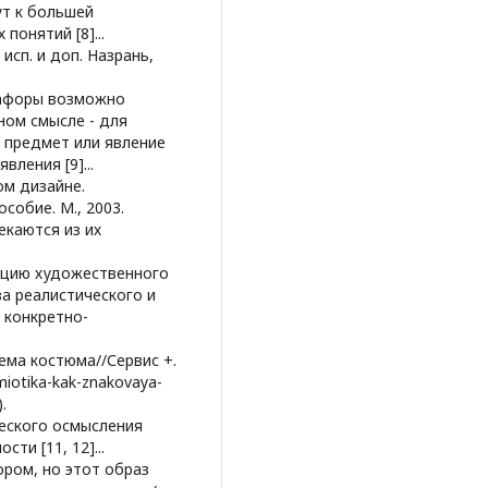
т к большей
понятий [8]...
 исп. и доп. Назрань,
етафоры возможно
ном смысле - для
н предмет или явление
ления [9]...
ом дизайне.
собие. М., 2003.
секаются из их
кцию художественного
ва реалистического и
 конкретно-
тема костюма//Сервис +.
emiotika-kak-znakovaya-
.
ческого осмысления
ти [11, 12]...
ором, но этот образ