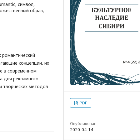
mantic, символ,
удожественный образ,
к романтический
агающие концепции, их
е в современном
а для рекламного
и творческих методов
PDF
Опубликован
2020-04-14