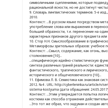
символичными сцеплениями, которые подведу
рациональной ясности, но не достигнут чистых 
9. Словарь лингвистических терминов. 5-е изд.,
2010.
Контекст: ...В русском языке посредством м
употребление слова или выражения в перенос
большей образности, т.е. перенесение на оди
характерных признаков другого предмета или яв
10. Стор Н.Н. Смыслообразование в графическ
Метаморфозы зрительных образов: учебное по
Контекст: ...Смысл, содержание, как огонь, вы
столкновения [10]...
...специфическую идейно-стилистическую фун
синтеза различных граней реальности: единст
фантастического, трагического и лирического,
исторического и общечеловеческого [10]...
11. Ефимова Л. В. Семиотика как знаковая сис
2012. №4 . URL: http://cyberleninka.ru/article/n/s
sistema-kostyuma (дата обращения: 24.05.2017)
Контекст: ...Этим утверждается попытка логи
костюма как способа отражения действительнос
...Это тот же образ, что задуман и создан авт