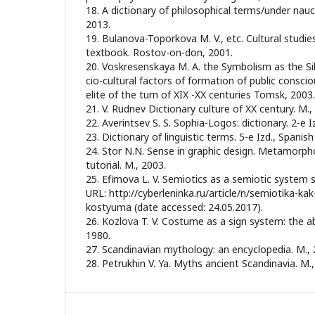
18. A dictionary of philosophical terms/under nauc
2013.
19. Bulanova-Toporkova M. V., etc. Cultural studies
textbook. Rostov-on-don, 2001.
20. Voskresenskaya M. A. the Symbolism as the Sil
cio-cultural factors of formation of public consci
elite of the turn of XIX -XX centuries Tomsk, 2003.
21. V. Rudnev Dictionary culture of XX century. M.,
22. Averintsev S. S. Sophia-Logos: dictionary. 2-e Iz
23. Dictionary of linguistic terms. 5-e Izd., Spani
24. Stor N.N. Sense in graphic design. Metamorpho
tutorial. M., 2003.
25. Efimova L. V. Semiotics as a semiotic system s
URL: http://cyberleninka.ru/article/n/semiotika-k
kostyuma (date accessed: 24.05.2017).
26. Kozlova T. V. Costume as a sign system: the ab
1980.
27. Scandinavian mythology: an encyclopedia. M., 
28. Petrukhin V. Ya. Myths ancient Scandinavia. M.,