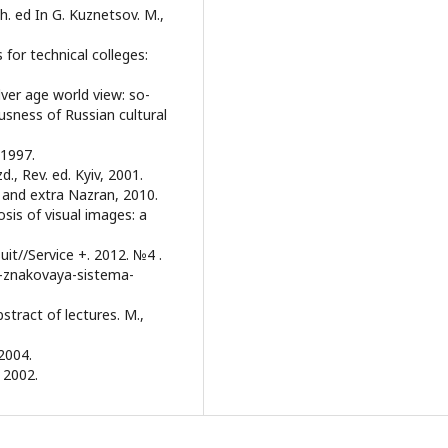
h. ed In G. Kuznetsov. M.,
 for technical colleges:
ver age world view: so-
ousness of Russian cultural
 1997.
d., Rev. ed. Kyiv, 2001.
sh and extra Nazran, 2010.
sis of visual images: a
uit//Service +. 2012. №4 .
ak-znakovaya-sistema-
stract of lectures. M.,
2004.
 2002.