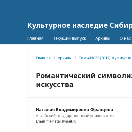
Культурное наследие Сиби
Главная
Текущий выпуск
Архивы
О нас
Главная
/
Архивы
/
Том 4 № 22 (2017): Культур
Романтический символиз
искусства
Наталия Владимировна Францева
Алтайский государственный университет
Email: fra-natali@mail.ru