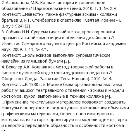
2. Асалханова М.В. Коллаж: история и современное
образование // Царскосельские чтения. 2010. Т. 1, №. XIV.
Контекст: ...Известны также фактурные эскизы - коллажи
братьев В. и Г. Стенбергов к спектаклю «Святая Иоанна» Б.
Шоу (1924) [2]...
3. Сабило Н.И. Супрематический метод проектирования
орнаментальной композиции в обучении дизайнеров //
Известия Самарского научного центра Российской академии
наук. 2009. Т. 11, № 4/1.
Контекст: ...Роль эскизов выполняли супрематические
наклейки из глянцевой бумаги [3]...
4. Векслер А.К. Коллаж как метод творческой работы в
системе вузовской подготовки художника-педагога //
Общество. Среда. Развитие (Terra Humana). 2010. №. 4.
Контекст: ...В 1930 г. в Москве была организована выставка
работ учащихся театрального отделения - эскизы и модели
костюмов, кукол, выполненные в технике коллажа [4]...
...Применение текстильных материалов позволяет создавать
фактуры и поверхности, недоступные в исполнении обычными
графическими материалами, более точно имитировать
материалы, из которых проектируются модели одежды, ярко
и целостно передавать образность и особенности костюма