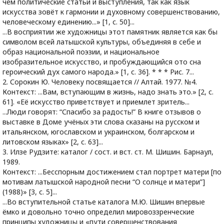
чем политические статьи и выступления, так как язык
искусства зовёт к гармонии и духовному совершенствованию,
человеческому единению...» [1, с. 50]...
...В восприятии же художницы этот памятник является как бы
символом всей латышской культуры, объединяя в себе и
образ национальной поэзии, и национальное
изобразительное искусство, и пробуждающийся ото сна
героический дух самого народа.» [1, с. 36]. * * * Рис. 7...
2. Сорокин Ю. Человеку посвящается // Алтай. 1977. №4.
Контекст: ...Вам, вступающим в жизнь, надо знать это.» [2, с.
61]. «Её искусство приветствует и приемлет зритель...
...Люди говорят: “Спасибо за радость!” В книге отзывов о
выставке в Доме учёных эти слова сказаны на русском и
итальянском, югославском и украинском, болгарском и
литовском языках» [2, с. 63]...
3. Илзе Рудзите: каталог / сост. и вст. ст. М. Шишин. Барнаул,
1989.
Контекст: ...Бесспорным достижением стал портрет матери [по
мотивам латышской народной песни “О солнце и матери”]
(1988)» [3, с. 5]...
...Во вступительной статье каталога М.Ю. Шишин впервые
ёмко и довольно точно определил мировоззренческие
принципы художницы и «пути совершенствования