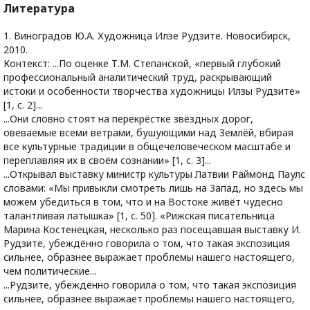
Литература
1. Виноградов Ю.А. Художница Илзе Рудзите. Новосибирск,
2010.
Контекст: ...По оценке Т.М. Степанской, «первый глубокий
профессиональный аналитический труд, раскрывающий
истоки и особенности творчества художницы Илзы Рудзите»
[1, с. 2]...
...Они словно стоят на перекрёстке звёздных дорог,
овеваемые всеми ветрами, бушующими над Землёй, вбирая
все культурные традиции в общечеловеческом масштабе и
переплавляя их в своём сознании» [1, с. 3]...
...Открывал выставку министр культуры Латвии Раймонд Паулс
словами: «Мы привыкли смотреть лишь на Запад, но здесь мы
можем убедиться в том, что и на Востоке живёт чудесно
талантливая латышка» [1, с. 50]. «Рижская писательница
Марина Костенецкая, несколько раз посещавшая выставку И.
Рудзите, убеждённо говорила о том, что такая экспозиция
сильнее, образнее выражает проблемы нашего настоящего,
чем политические...
...Рудзите, убеждённо говорила о том, что такая экспозиция
сильнее, образнее выражает проблемы нашего настоящего,