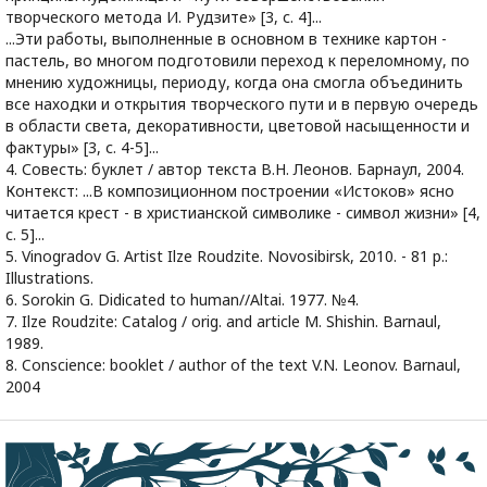
творческого метода И. Рудзите» [3, с. 4]...
...Эти работы, выполненные в основном в технике картон -
пастель, во многом подготовили переход к переломному, по
мнению художницы, периоду, когда она смогла объединить
все находки и открытия творческого пути и в первую очередь
в области света, декоративности, цветовой насыщенности и
фактуры» [3, с. 4-5]...
4. Совесть: буклет / автор текста В.Н. Леонов. Барнаул, 2004.
Контекст: ...В композиционном построении «Истоков» ясно
читается крест - в христианской символике - символ жизни» [4,
с. 5]...
5. Vinogradov G. Artist Ilze Roudzite. Novosibirsk, 2010. - 81 p.:
Illustrations.
6. Sorokin G. Didicated to human//Altai. 1977. №4.
7. Ilze Roudzite: Catalog / orig. and article M. Shishin. Barnaul,
1989.
8. Conscience: booklet / author of the text V.N. Leonov. Barnaul,
2004