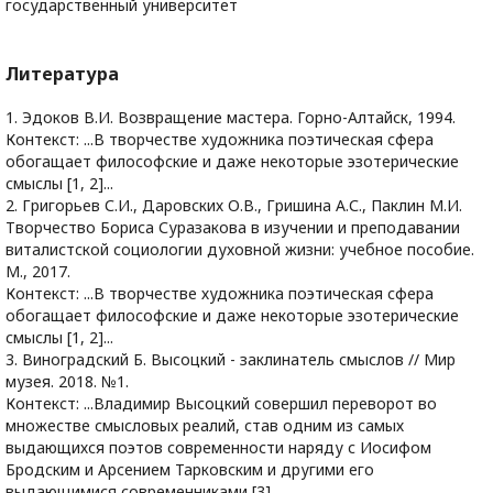
государственный университет
Литература
1. Эдоков В.И. Возвращение мастера. Горно-Алтайск, 1994.
Контекст: ...В творчестве художника поэтическая сфера
обогащает философские и даже некоторые эзотерические
смыслы [1, 2]...
2. Григорьев С.И., Даровских О.В., Гришина А.С., Паклин М.И.
Творчество Бориса Суразакова в изучении и преподавании
виталистской социологии духовной жизни: учебное пособие.
М., 2017.
Контекст: ...В творчестве художника поэтическая сфера
обогащает философские и даже некоторые эзотерические
смыслы [1, 2]...
3. Виноградский Б. Высоцкий - заклинатель смыслов // Мир
музея. 2018. №1.
Контекст: ...Владимир Высоцкий совершил переворот во
множестве смысловых реалий, став одним из самых
выдающихся поэтов современности наряду с Иосифом
Бродским и Арсением Тарковским и другими его
выдающимися современниками [3]...