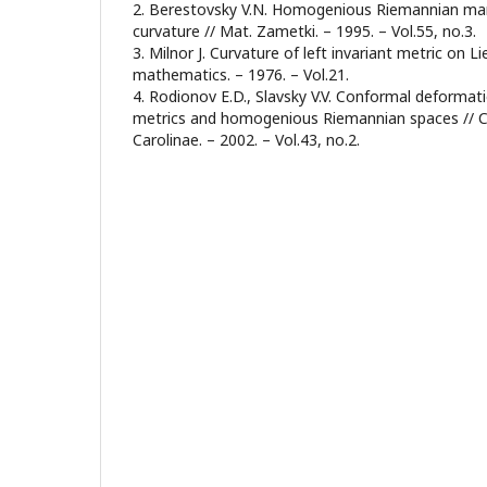
2. Berestovsky V.N. Homogenious Riemannian manif
curvature // Mat. Zametki. – 1995. – Vol.55, no.3.
3. Milnor J. Curvature of left invariant metric on L
mathematics. – 1976. – Vol.21.
4. Rodionov E.D., Slavsky V.V. Conformal deforma
metrics and homogenious Riemannian spaces // 
Carolinae. – 2002. – Vol.43, no.2.