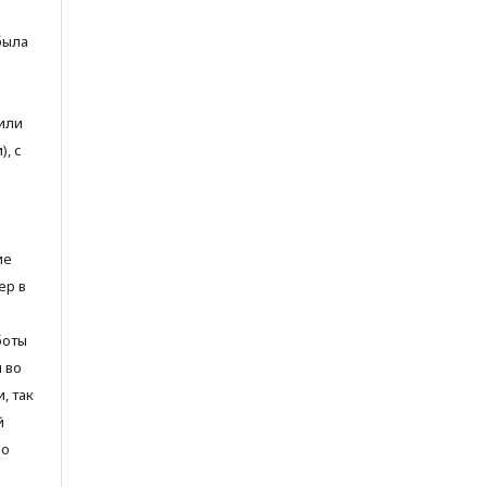
была
или
, с
ие
ер в
боты
и во
, так
й
но