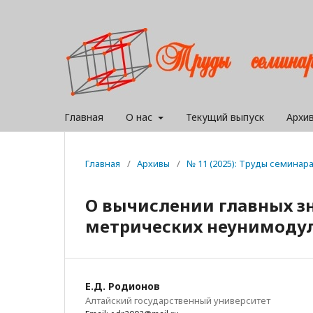
Главная
О нас
Текущий выпуск
Архи
Главная
/
Архивы
/
№ 11 (2025): Труды семина
О вычислении главных з
метрических неунимодул
Е.Д. Родионов
Алтайский государственный университет