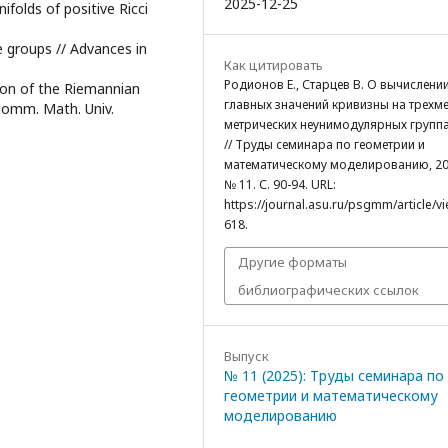
2025-12-25
olds of positive Ricci
ie groups // Advances in
Как цитировать
Родионов Е., Старцев В. О вычислени
tion of the Riemannian
главных значений кривизны на трехм
Comm. Math. Univ.
метрических неунимодулярных группа
// Труды семинара по геометрии и
математическому моделированию, 20
№ 11. С. 90-94. URL:
https://journal.asu.ru/psgmm/article/v
618.
Другие форматы
библиографических ссылок
Выпуск
№ 11 (2025): Труды семинара по
геометрии и математическому
моделированию