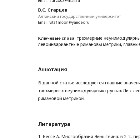
Email: edr2002@mail.ru
В.С. Старцев
Алтайский государственный университет
Email: vita1moon@yandex.ru
трехмерные неунимодулярны
Ключевые слова:
левоинвариантные римановы метрики, главные
Аннотация
В данной статье исследуются главные значен
трехмерных неунимодулярных группах Ли с ле
римановой метрикой.
Литература
1. Бессе А. Многообразия Эйнштейна: в 2 т.: пер