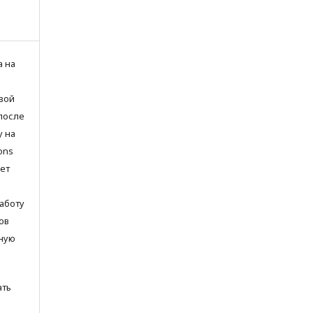
а на
вой
после
у на
ons
яет
аботу
ов
ьную
ать