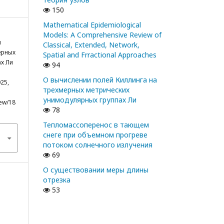
150
Mathematical Epidemiological
Models: A Comprehensive Review of
и
Classical, Extended, Network,
ерных
Spatial and Frractional Approaches
х Ли
94
О вычислении полей Киллинга на
25,
трехмерных метрических
унимодулярных группах Ли
iew/18
78
Тепломассоперенос в тающем
снеге при объемном прогреве
потоком солнечного излучения
69
О существовании меры длины
отрезка
53