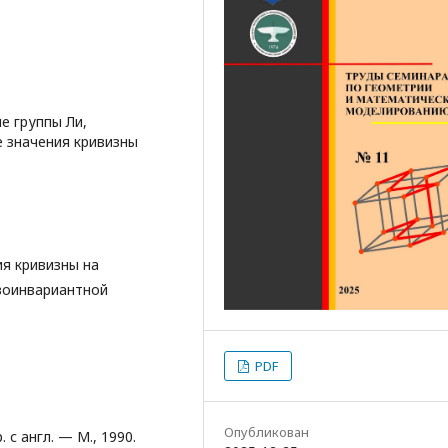
е группы Ли,
 значения кривизны
ия кривизны на
воинвариантной
PDF
Опубликован
. с англ. — М., 1990.