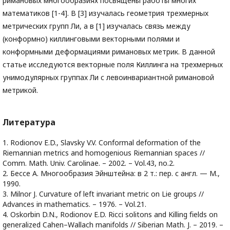
римановых многообразиях посвящены работы многих
математиков [1-4]. В [3] изучалась геометрия трехмерных
метрических групп Ли, а в [1] изучалась связь между
(конформно) киллинговыми векторными полями и
конформными деформациями римановых метрик. В данной
статье исследуются векторные поля Киллинга на трехмерных
унимодулярных группах Ли с левоинвариантной римановой
метрикой.
Литература
1. Rodionov E.D., Slavsky V.V. Conformal deformation of the
Riemannian metrics and homogenious Riemannian spaces //
Comm. Math. Univ. Carolinae. – 2002. – Vol.43, no.2.
2. Бессе А. Многообразия Эйнштейна: в 2 т.: пер. с англ. — М.,
1990.
3. Milnor J. Curvature of left invariant metric on Lie groups //
Advances in mathematics. – 1976. – Vol.21.
4. Oskorbin D.N., Rodionov E.D. Ricci solitons and Killing ﬁelds on
generalized Cahen–Wallach manifolds // Siberian Math. J. – 2019. –