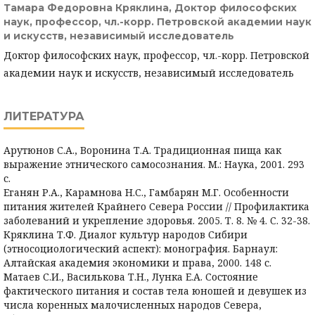
Тамара Федоровна Кряклина,
Доктор философских
наук, профессор, чл.-корр. Петровской академии наук
и искусств, независимый исследователь
Доктор философских наук, профессор, чл.-корр. Петровской
академии наук и искусств, независимый исследователь
ЛИТЕРАТУРА
Арутюнов С.А., Воронина Т.А. Традиционная пища как
выражение этнического самосознания. М.: Наука, 2001. 293
с.
Еганян Р.А., Карамнова Н.С., Гамбарян М.Г. Особенности
питания жителей Крайнего Севера России // Профилактика
заболеваний и укрепление здоровья. 2005. Т. 8. № 4. С. 32-38.
Кряклина Т.Ф. Диалог культур народов Сибири
(этносоциологический аспект): монография. Барнаул:
Алтайская академия экономики и права, 2000. 148 с.
Матаев С.И., Василькова Т.Н., Лунка Е.А. Состояние
фактического питания и состав тела юношей и девушек из
числа коренных малочисленных народов Севера,