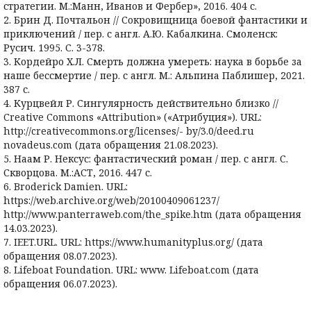
стратегии. М.:Манн, Иванов и Фербер», 2016. 404 с.
2. Брин Д. Почтальон // Сокровищница боевой фантастики и
приключений / пер. с англ. А.Ю. Кабалкина. Смоленск:
Русич. 1995. С. 3-378.
3. Кордейро Х.Л. Смерть должна умереть: наука в борьбе за
наше бессмертие / пер. с англ. М.: Альпина Паблишер, 2021.
387 с.
4. Курцвейл Р. Сингулярность действительно близко //
Creative Commons «Attribution» («Атрибуция»). URL:
http://creativecommons.org/licenses/- by/3.0/deed.ru
novadeus.com (дата обращения 21.08.2023).
5. Наам Р. Нексус: фантастический роман / пер. с англ. С.
Скворцова. М.:АСТ, 2016. 447 с.
6. Broderick Damien. URL:
https://web.archive.org/web/20100409061237/
http://www.panterraweb.com/the_spike.htm (дата обращения
14.03.2023).
7. IEET.URL. URL: https://www.humanityplus.org/ (дата
обращения 08.07.2023).
8. Lifeboat Foundation. URL: www. Lifeboat.com (дата
обращения 06.07.2023).