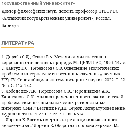
государственный университет»
Доктор философских наук, доцент, профессор ФГБОУ ВО
«Алтайский государственный университет», Россия,
Барнаул
ЛИТЕРАТУРА
1. Дерябо С.Д., Ясвин В.А. Методики диагностики и
коррекции отношения к природе. М.: ЦКФЛ РАО, 1995. 147 с.
2. Лантух К.С., Перевозова О.В. Освещение экологических
проблем в интернет-СМИ России и Казахстана // Вестник
ЮУрГУ. Серия «Социальногуманитарные науки». 2022. Т. 22.
№ 3. С. 115-122.
3. Лободенко Л.К., Перевозова О.В., Череднякова А.Б.,
Харитонова О.Ю. Анализ представленности экологической
проблематики в социальных сетях региональных
интернет-СМИ // Вестник РУДН. Серия: Литературоведение.
Журналистика. 2022 Т. 2. №. 3. С. 600-614.
4. Лоренц К. Восемь смертных грехов цивилизованного
человечества // Лоренц К. Оборотная сторона зеркала. М.: