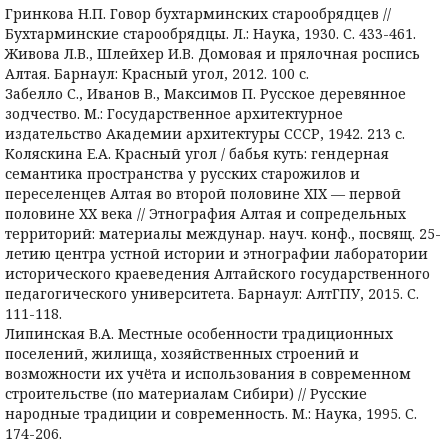
Гринкова Н.П. Говор бухтарминских старообрядцев //
Бухтарминские старообрядцы. Л.: Наука, 1930. С. 433-461.
Живова Л.В., Шлейхер И.В. Домовая и прялочная роспись
Алтая. Барнаул: Красный угол, 2012. 100 с.
Забелло С., Иванов В., Максимов П. Русское деревянное
зодчество. М.: Государственное архитектурное
издательство Академии архитектуры СССР, 1942. 213 с.
Коляскина Е.А. Красный угол / бабья куть: гендерная
семантика пространства у русских старожилов и
переселенцев Алтая во второй половине ХIХ — первой
половине ХХ века // Этнография Алтая и сопредельных
территорий: материалы междунар. науч. конф., посвящ. 25-
летию центра устной истории и этнографии лаборатории
исторического краеведения Алтайского государственного
педагогического университета. Барнаул: АлтГПУ, 2015. С.
111-118.
Липинская В.А. Местные особенности традиционных
поселений, жилища, хозяйственных строений и
возможности их учёта и использования в современном
строительстве (по материалам Сибири) // Русские
народные традиции и современность. М.: Наука, 1995. С.
174-206.