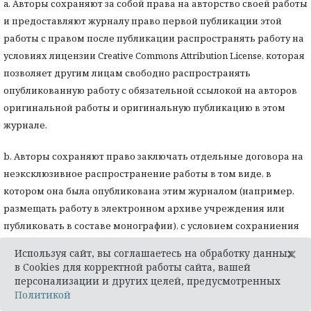
a. Авторы сохраняют за собой права на авторство своей работы
и предоставляют журналу право первой публикации этой
работы с правом после публикации распространять работу на
условиях лицензии Creative Commons Attribution License, которая
позволяет другим лицам свободно распространять
опубликованную работу с обязательной ссылокой на авторов
оригинальной работы и оригинальную публикацию в этом
журнале.
b. Авторы сохраняют право заключать отдельные договора на
неэксклюзивное распространение работы в том виде, в
котором она была опубликована этим журналом (например,
размещать работу в электронном архиве учреждения или
публиковать в составе монографии), с условием сохраниения
ссылки на оригинальную публикацию в этом журнале. с.
×
Используя сайт, вы соглашаетесь на обработку данных
Политика журнала разрешает и поощряет размещение
в Cookies для корректной работы сайта, вашей
авторами в сети Интернет (например в институтском
персонализации и других целей, предусмотренных
Политикой
хранилище или на персональном сайте) рукописи работы как