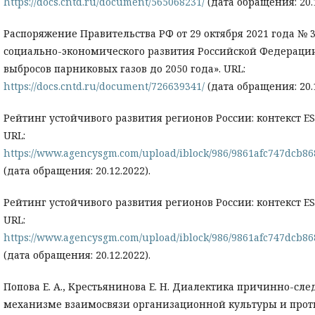
https://docs.cntd.ru/document/565068231/
(дата обращения: 20.1
Распоряжение Правительства РФ от 29 октября 2021 года № 
социально-экономического развития Российской Федераци
выбросов парниковых газов до 2050 года». URL:
https://docs.cntd.ru/document/726639341/
(дата обращения: 20.1
Рейтинг устойчивого развития регионов России: контекст ES
URL:
https://www.agencysgm.com/upload/iblock/986/9861afc747dcb86
(дата обращения: 20.12.2022).
Рейтинг устойчивого развития регионов России: контекст ES
URL:
https://www.agencysgm.com/upload/iblock/986/9861afc747dcb8
(дата обращения: 20.12.2022).
Попова Е. А., Крестьянинова Е. Н. Диалектика причинно-сл
механизме взаимосвязи организационной культуры и про