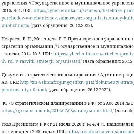
управления // Государственное и муниципальное управлени
2016. № 1. URL:
https://cyberleninka.ru/article/n/dialektika-pr
perehodov-v-mehanizme-vzaimosvyazi-organizatsionnoy-kultur
publichnogo/
(дата обращения: 26.12.2022).
Некрасов В. Н., Мезенцева Е. Е. Противоречия в управлении 
стратегии организации // Государственное и муниципально
записки. 2014. № 3. URL:
https://cyberleninka.ru/article/n/proti
ih-rol-v-razvitii-strategii-organizatsii/
(дата обращения: 26.12.
Документы стратегического планирования / Администраци
АК. URL:
http://xn-8sbnmfccgimgcjzff.xn-p1ai/dokumenty-strate
planirovaniya-0.html/
(дата обращения: 26.12.2022).
ФЗ «О стратегическом планировании в РФ» от 28.06.2014 № 1
https://rg.ru/documents/2014/07/03/strategia-dok.html/
(дата обр
Указ Президента РФ от 21 июля 2020 г. № 474 «О националь
на период до 2030 года». URL:
http://kremlin.ru/events/presid