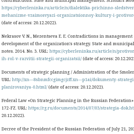
contradictions. State and municipal management. Scholars Notes
https://cyberleninka.ru/article/n/dialektika-prichinno-sledst
mehanizme-vzaimosvyazi-organizatsionnoy-kultury-i-protivor
(date of access: 20.12.2022).
Nekrasov V. N., Mezentseva E. E. Contradictions in management 
development of the organization's strategy. State and municipa
notes. 2014. No. 3. URL:
https://cyberleninka.ru/article/n/protiv
ih-rol-v-razvitii-strategii-organizatsii/
(date of access: 20.12.202
Documents of strategic planning / Administration of the Smolen
URL:
http://xn—8sbnmfccgimgcjzff.xn—p1ai/dokumenty-strateg
planirovaniya-0.html/
(date of access: 20.12.2022).
Federal Law «On Strategic Planning in the Russian Federation» 
172-FZ. URL:
https://rg.ru/documents/2014/07/03/strategia-dok.h
20.12.2022).
Decree of the President of the Russian Federation of July 21, 2