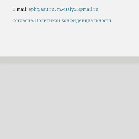
E-mail:
epb@asu.ru
,
m.Vitaly53@mail.ru
Cогласие.
Политикой конфиденциальности.