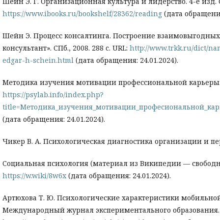
Шейн Э. Г. Организационная культура и лидерство. 4-е изд. СП
https://www.ibooks.ru/bookshelf/28362/reading
(дата обращения:
Шейн Э. Процесс консалтинга. Построение взаимовыгодны
консультант». СПб., 2008. 288 c. URL:
http://www.trkk.ru/dict/n
edgar-h-schein.html
(дата обращения: 24.01.2024).
Методика изучения мотивации профессиональной карьеры.
https://psylab.info/index.php?
title=Методика_изучения_мотивации_професиональной_ка
(дата обращения: 24.01.2024).
Чикер В. А. Психологическая диагностика организации и пер
Социальная психология (материал из Википедии — свободн
https://w.wiki/8w6x
(дата обращения: 24.01.2024).
Артюхова Т. Ю. Психологические характеристики мобильной
Международный журнал экспериментального образования. 201