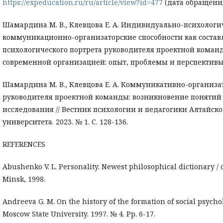
https://expeducation.ru/ru/article/view?id=477
(дата обращения:
Шамардина М. В., Клевцова Е. А. Индивидуально-психологи
коммуникационно-организаторские способности как соста
психологического портрета руководителя проектной команд
современной организацией: опыт, проблемы и перспективы. 2
Шамардина М. В., Клевцова Е. А. Коммуникативно-организа
руководителя проектной команды: возникновение понятий
исследования // Вестник психологии и педагогики Алтайско
университета. 2023. № 1. С. 128-136.
REFERENCES
Abushenko V. L. Personality. Newest philosophical dictionary / c
Minsk, 1998.
Andreeva G. M. On the history of the formation of social psychol
Moscow State University. 1997. № 4. Pp. 6-17.