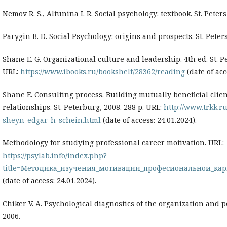
Nemov R. S., Altunina I. R. Social psychology: textbook. St. Peter
Parygin B. D. Social Psychology: origins and prospects. St. Peter
Shane E. G. Organizational culture and leadership. 4th ed. St. P
URL:
https://www.ibooks.ru/bookshelf/28362/reading
(date of acc
Shane E. Consulting process. Building mutually beneficial clie
relationships. St. Peterburg, 2008. 288 р. URL:
http://www.trkk.r
sheyn-edgar-h-schein.html
(date of access: 24.01.2024).
Methodology for studying professional career motivation. URL:
https://psylab.info/index.php?
title=Методика_изучения_мотивации_професиональной_ка
(date of access: 24.01.2024).
Chiker V. A. Psychological diagnostics of the organization and p
2006.